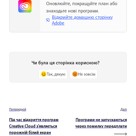
Оновлюйте, покращуйте план або
знаходьте нові програми.
Відкрийте домашню сторінку
Adobe
Чи була ця сторінка корисною?
Так, дякую
Не зовсім
Попередній
Далі
Під час відкриття програм
Програми не запускаються
Creative Cloud з'являється
через помилку передплати
порожній білий екран