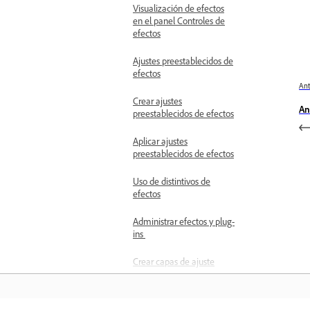
Visualización de efectos
en el panel Controles de
efectos
Ajustes preestablecidos de
efectos
Ant
Crear ajustes
An
preestablecidos de efectos
Aplicar ajustes
preestablecidos de efectos
Uso de distintivos de
efectos
Administrar efectos y plug-
ins
Crear capas de ajuste
Cambiar el tamaño de las
capas de ajuste