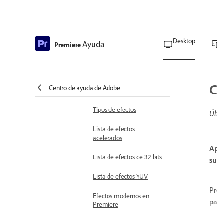
idiomas para usuarios de
Teams y Enterprise
Crear subtítulos de una
Desktop
Ayuda
Premiere
sola palabra
Añadir efectos de vídeo
Tipos de efectos
Acerca de los efectos y el
C
Centro de ayuda de Adobe
panel Efectos
Tipos de efectos
Úl
Lista de efectos
acelerados
Ap
Lista de efectos de 32 bits
su
Lista de efectos YUV
Pr
Efectos modernos en
pa
Premiere