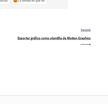
gracias
La verdad es que no
Siguiente
Exportar gráfico como plantilla de Motion Graphics