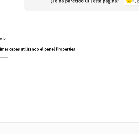
¿Te ha parecido útil esta página?
Sí, 
erior
imar capas utilizando el panel Properties