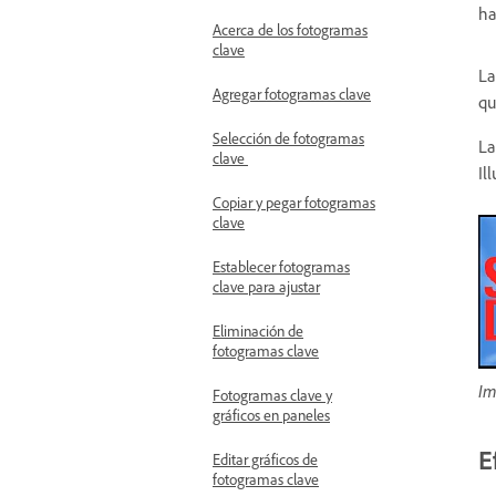
ha
Acerca de los fotogramas
clave
La
Agregar fotogramas clave
qu
Selección de fotogramas
La
clave
Ill
Copiar y pegar fotogramas
clave
Establecer fotogramas
clave para ajustar
Eliminación de
fotogramas clave
Im
Fotogramas clave y
gráficos en paneles
E
Editar gráficos de
fotogramas clave