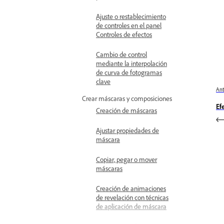
Ajuste o restablecimiento
de controles en el panel
Controles de efectos
Cambio de control
mediante la interpolación
de curva de fotogramas
clave
Ant
Crear máscaras y composiciones
Ef
Creación de máscaras
Ajustar propiedades de
máscara
Copiar, pegar o mover
máscaras
Creación de animaciones
de revelación con técnicas
de aplicación de máscara