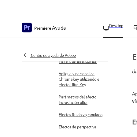
Efectos de distorsión
Efectos de generación
Desktop
Ayuda
Premiere
Efectos de control de
imagen
Efectos de vídeo inmersivo
E
Centro de ayuda de Adobe
Efectos de incrustación
Úl
Aplique y personalice
Chromakey utilizando el
efecto Ultra Key
Ap
Parámetros del efecto
ví
Incrustación ultra
Efectos Ruido y granulado
E
Efectos de perspectiva