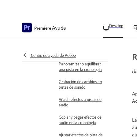
Controles de panorámica y
balance de audio en Audio
Track Mixer
Desktop
Ayuda
Premiere
Panorámica o equilibrio
de una pista estéreo
Panoramizar o equilibrar
una pista adaptativa
R
Centro de ayuda de Adobe
Panoramizar o equilibrar
una pista en la cronología
Úl
Grabación de cambios en
pistas de sonido
Ap
Añadir efectos a pistas de
Ad
audio
Copiar y pegar efectos de
La
audio en la cronología
au
aj
Ajustar efectos de pista de