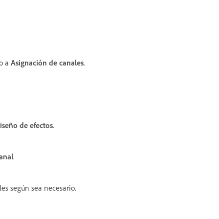
o a
Asignación de canales
.
diseño de efectos
.
anal
.
ales según sea necesario.
.