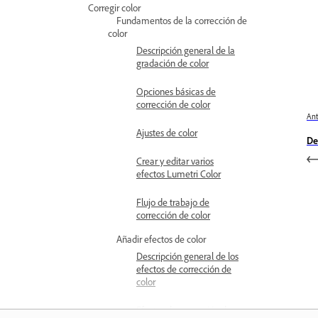
Corregir color
Fundamentos de la corrección de
color
Descripción general de la
gradación de color
Opciones básicas de
corrección de color
Ant
Ajustes de color
De
Crear y editar varios
efectos Lumetri Color
Flujo de trabajo de
corrección de color
Añadir efectos de color
Descripción general de los
efectos de corrección de
color
Efectos de corrección de