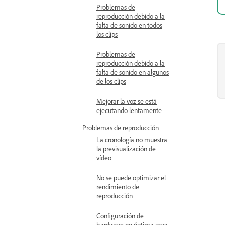
Problemas de
reproducción debido a la
falta de sonido en todos
los clips
Problemas de
reproducción debido a la
falta de sonido en algunos
de los clips
Mejorar la voz se está
ejecutando lentamente
Problemas de reproducción
La cronología no muestra
la previsualización de
vídeo
No se puede optimizar el
rendimiento de
reproducción
Configuración de
hardware no óptima para