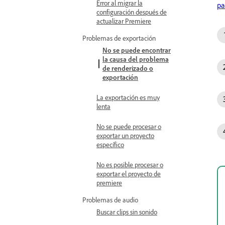
Error al migrar la
pa
configuración después de
actualizar Premiere
Problemas de exportación
No se puede encontrar
la causa del problema
de renderizado o
exportación
La exportación es muy
lenta
No se puede procesar o
exportar un proyecto
específico
No es posible procesar o
exportar el proyecto de
premiere
Problemas de audio
Buscar clips sin sonido