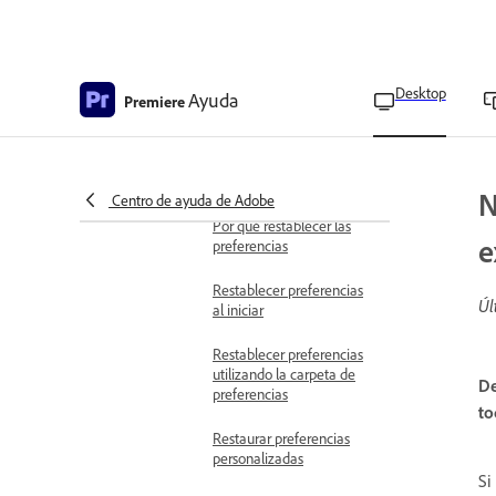
adobe premiere se
bloquea al iniciarse en
macos
Desktop
Ayuda
Premiere
Premiere se bloquea al
abrir un proyecto
específico
Problemas con las preferencias y
N
la Configuración
Centro de ayuda de Adobe
Por qué restablecer las
e
preferencias
Restablecer preferencias
Úl
al iniciar
Restablecer preferencias
utilizando la carpeta de
De
preferencias
to
Restaurar preferencias
personalizadas
Si