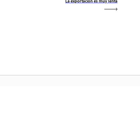
La exportación es muy lenta
icio de Adobe
ceda a sus aplicaciones y servicios
voritos de Creative Cloud, gestión de
chivos y mucho más.