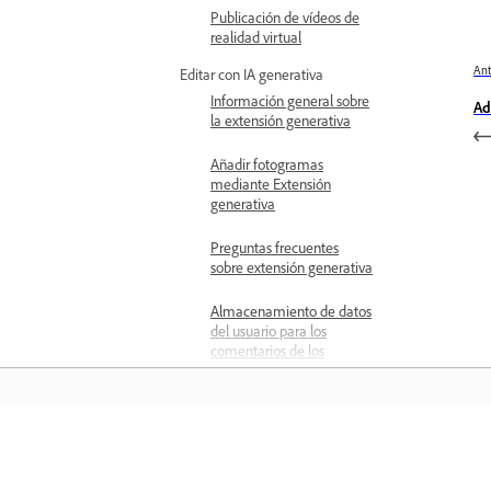
Publicación de vídeos de
realidad virtual
Ant
Editar con IA generativa
Información general sobre
Ad
la extensión generativa
Añadir fotogramas
mediante Extensión
generativa
Preguntas frecuentes
sobre extensión generativa
Almacenamiento de datos
del usuario para los
comentarios de los
resultados del modelo
Información general de la
herramienta de medios
generativos (Beta)
Aprender