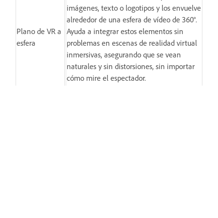
imágenes, texto o logotipos y los envuelve
alrededor de una esfera de vídeo de 360°.
Plano de VR a
Ayuda a integrar estos elementos sin
esfera
problemas en escenas de realidad virtual
inmersivas, asegurando que se vean
naturales y sin distorsiones, sin importar
cómo mire el espectador.
El efecto proyecta metraje 2D sobre una
superficie esférica de 360°, lo que le
permite colocar imágenes o vídeos planos
Proyección de
dentro de un entorno de realidad virtual
VR
sin problemas. Es perfecto para crear
fondos realistas, texturas o gráficos que se
integran en la escena inmersiva.
El efecto le permite rotar su metraje de