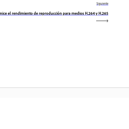
Siguiente
mice el rendimiento de reproducción para medios H.264 y H.265
icio de Adobe