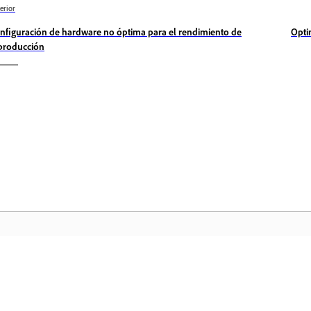
erior
nfiguración de hardware no óptima para el rendimiento de
Opti
producción
Comunidad
In