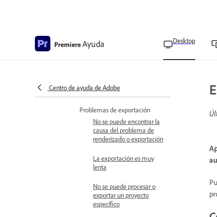
Restablecer preferencias
utilizando la carpeta de
preferencias
Desktop
Ayuda
Premiere
Restaurar preferencias
personalizadas
Error al migrar la
configuración después de
E
Centro de ayuda de Adobe
actualizar Premiere
Problemas de exportación
Úl
No se puede encontrar la
causa del problema de
renderizado o exportación
Ap
La exportación es muy
au
lenta
Pu
No se puede procesar o
pr
exportar un proyecto
específico
C