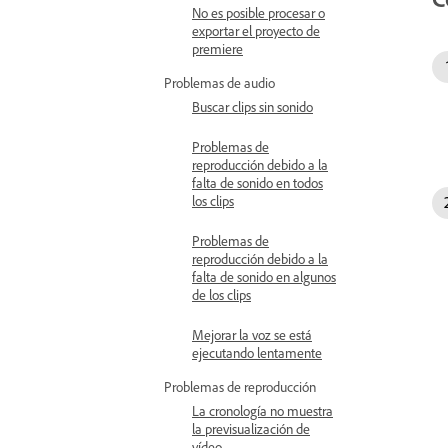
No es posible procesar o
exportar el proyecto de
premiere
Problemas de audio
Buscar clips sin sonido
Problemas de
reproducción debido a la
falta de sonido en todos
los clips
Problemas de
reproducción debido a la
falta de sonido en algunos
de los clips
Mejorar la voz se está
ejecutando lentamente
Problemas de reproducción
La cronología no muestra
la previsualización de
vídeo