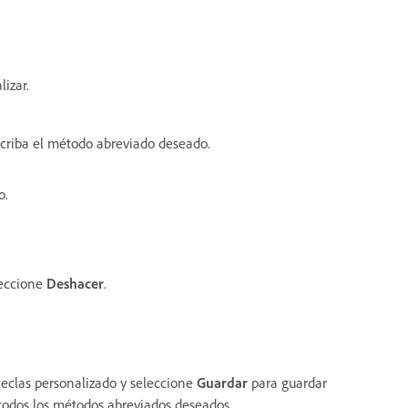
izar.
criba el método abreviado deseado.
o.
leccione
Deshacer
.
teclas personalizado y seleccione
Guardar
para guardar
todos los métodos abreviados deseados.