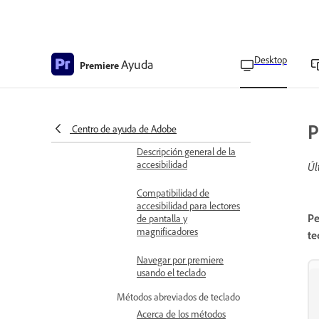
monitor
Visualización de vídeo en
un segundo monitor
Desktop
Ayuda
Premiere
Mejores prácticas para
producciones de cine y
televisión
Configurar funciones de
P
Centro de ayuda de Adobe
accesibilidad
Descripción general de la
accesibilidad
Úl
Compatibilidad de
accesibilidad para lectores
Pe
de pantalla y
magnificadores
te
Navegar por premiere
usando el teclado
Métodos abreviados de teclado
Acerca de los métodos