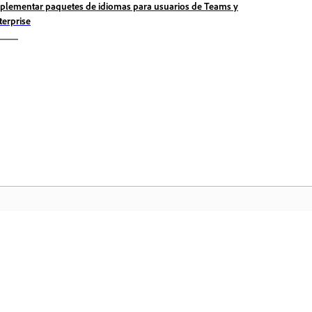
plementar paquetes de idiomas para usuarios de Teams y
terprise
Comunidad
In
a
Participe en debates, encuentre
Ac
nte
respuestas, aprenda de expertos y
fa