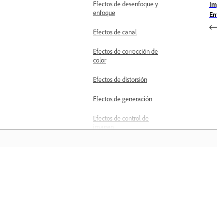
Efectos de desenfoque y
Im
enfoque
En
Efectos de canal
Efectos de corrección de
color
Efectos de distorsión
Efectos de generación
Efectos de control de
imagen
Efectos de vídeo inmersivo
Efectos de incrustación
Aprender
Aplique y personalice
Chromakey utilizando el
Aprenda con tutoriales en vídeo paso 
efecto Ultra Key
paso y orientación práctica directame