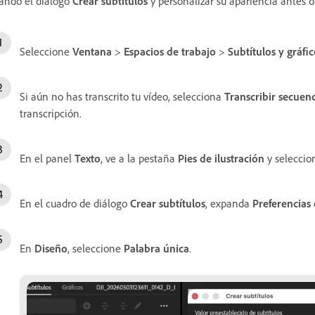
ando el diálogo
Crear subtítulos
y personalizar su apariencia antes d
Seleccione
Ventana
>
Espacios de trabajo
>
Subtítulos y gráfic
Si aún no has transcrito tu vídeo, selecciona
Transcribir secuen
transcripción.
En el panel
Texto
, ve a la pestaña
Pies de ilustración
y seleccio
En el cuadro de diálogo
Crear subtítulos
, expanda
Preferencias
En
Diseño
, seleccione
Palabra única
.