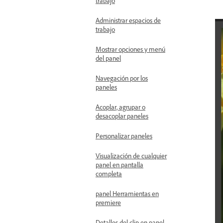
trabajo
Administrar espacios de
trabajo
Mostrar opciones y menú
del panel
Navegación por los
paneles
Acoplar, agrupar o
desacoplar paneles
Personalizar paneles
Visualización de cualquier
panel en pantalla
completa
panel Herramientas en
premiere
Detalles del clip en panel