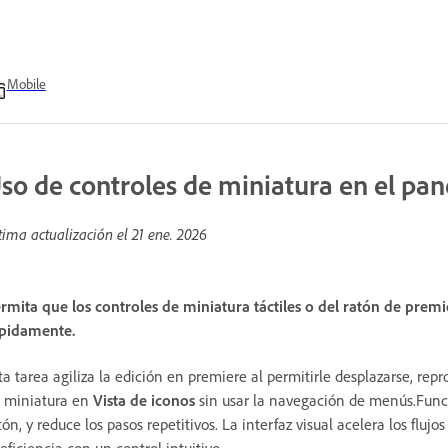
Mobile
so de controles de miniatura en el pan
tima actualización el
21 ene. 2026
rmita que los controles de miniatura táctiles o del ratón de prem
pidamente.
ta tarea agiliza la edición en premiere al permitirle desplazarse, rep
 miniatura en
Vista de iconos
sin usar la navegación de menús.Funci
tón, y reduce los pasos repetitivos. La interfaz visual acelera los fluj
 eficiencia con un control intuitivo.