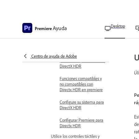
Eliminar métodos
abreviados de teclado
Impresión de métodos
abreviados de teclado
Desktop
Ayuda
Premiere
Configure DirectX HDR para
Windows
Sistemas operativos, GPU
U
y pantallas compatibles
Centro de ayuda de Adobe
para la compatibilidad con
DirectX HDR
Úl
Funciones compatibles y
no compatibles con
Directx HDR en premiere
Pe
Configure su sistema para
rá
DirectX HDR
Es
Configurar Premiere para
de
Directx HDR
ra
Utilice los controles táctiles y
la