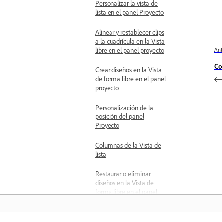
Personalizar la vista de
lista en el panel Proyecto
Alinear y restablecer clips
a la cuadrícula en la Vista
libre en el panel proyecto
Ant
Co
Crear diseños en la Vista
de forma libre en el panel
proyecto
Personalización de la
posición del panel
Proyecto
Columnas de la Vista de
lista
Restaurar o eliminar
diseños en la Vista de
forma libre en el panel
proyecto
Ajustes del monitor de fuente y de