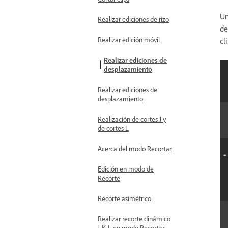
Un
Realizar ediciones de rizo
de
Realizar edición móvil
cl
Realizar ediciones de
desplazamiento
Realizar ediciones de
desplazamiento
Realización de cortes J y
de cortes L
Acerca del modo Recortar
Edición en modo de
Recorte
Recorte asimétrico
Realizar recorte dinámico
J-K-L en modo Recortar