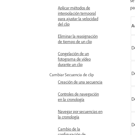
se
pa
Aplicar métodos de
interpolación temporal
para ajustar la velocidad
del clip
A
Eliminar la reasignación
de tiempo de un clip
D
Congelación de un
fotograma de vídeo
durante un clip
D
Cambiar Secuencia de clip
Creación de una secuencia
Controles de navegación
D
en la cronología
Navegar por secuencias en
la cronología
D
Cambio de la
configuración de