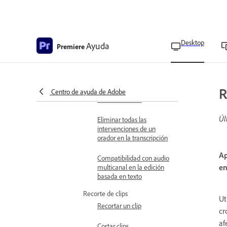
Transcribir archivos de
fuente individuales
Editar nombres de
Desktop
Ayuda
Premiere
oradores en la
transcripción
Editar secuencias
R
mediante la edición
Centro de ayuda de Adobe
basada en texto
Úl
Eliminar todas las
intervenciones de un
orador en la transcripción
Ap
Compatibilidad con audio
en
multicanal en la edición
basada en texto
Recorte de clips
Ut
Recortar un clip
cr
af
Cortar clips