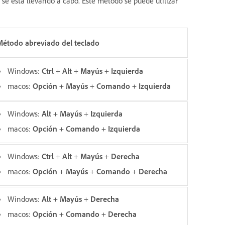
 se está llevando a cabo. Este método se puede utilizar
Método abreviado del teclado
Windows:
Ctrl
+
Alt
+
Mayús
+
Izquierda
macos:
O
pción
+
M
ayús
+
C
omando
+
I
zquierda
Windows:
Alt
+
Mayús
+
Izquierda
macos:
O
pción
+
C
omando
+
I
zquierda
Windows:
Ctrl
+
Alt
+
Mayús
+
Derecha
macos:
Opción
+
M
ayús
+
C
omando
+
D
erecha
Windows:
Alt
+
Mayús
+
Derecha
macos:
O
pción
+
C
omando
+
D
erecha