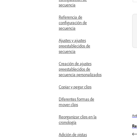
secuencia
Referencia de
configuración de
secuencia
Ajustes y ajustes
preestablecidos de
secuencia
Creación de ajustes
preestablecidos de
secuencia personalizados
Copiar y pegar clips
Diferentes formas de
mover clips
Ant
Reorganizar clips en la
cronología
Re
Adición de pistas