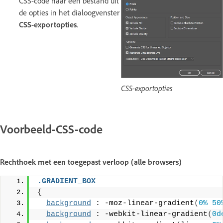
CSS-code naar een bestand uit
de opties in het dialoogvenster
CSS-exportopties
.
CSS-exportopties
Voorbeeld-CSS-code
Rechthoek met een toegepast verloop (alle browsers)
.GRADIENT_BOX
{
background
 : -moz-linear-gradient
(
0%
50
background
 : -webkit-linear-gradient
(
0d