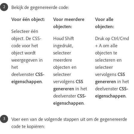
Bekijk de gegenereerde code:
Voor één object:
Voor meerdere
Voor alle
objecten:
objecten:
Selecteer één
object. De CSS-
Houd Shift
Druk op Ctrl/Cmd
code voor het
ingedrukt,
+ A om alle
object wordt
selecteer
objecten te
weergegeven in
meerdere
selecteren en
het
objecten en
selecteer
deelvenster
CSS-
selecteer
vervolgens
CSS
eigenschappen
.
vervolgens
CSS
genereren
in het
genereren
in het
deelvenster
CSS-
deelvenster
CSS-
eigenschappen
.
eigenschappen
.
Voer een van de volgende stappen uit om de gegenereerde
code te kopiëren: