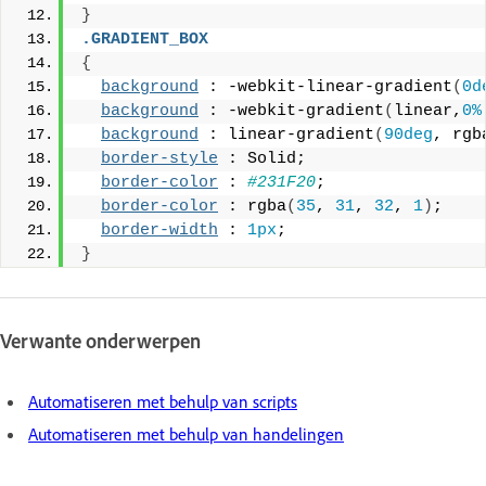
}
.GRADIENT_BOX
{
background
 : -webkit-linear-gradient
(
0d
background
 : -webkit-gradient
(
linear,
0%
background
 : linear-gradient
(
90deg
, rgb
border-style
 : Solid;
border-color
 : 
#231F20
;
border-color
 : rgba
(
35
, 
31
, 
32
, 
1
)
;
border-width
 : 
1px
;
}
Verwante onderwerpen
Automatiseren met behulp van scripts
Automatiseren met behulp van handelingen