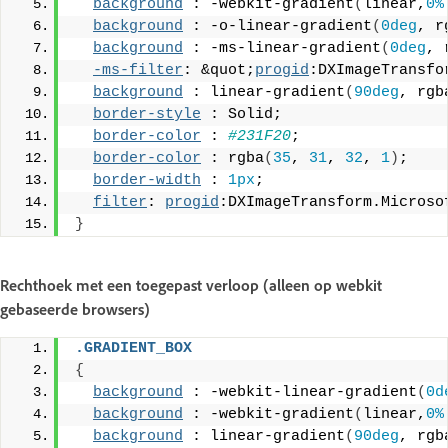
background
 : -webkit-gradient
(
linear,
0%
background
 : -o-linear-gradient
(
0deg
, r
background
 : -ms-linear-gradient
(
0deg
, 
-ms-filter
: &quot;
progid
:DXImageTransfo
background
 : linear-gradient
(
90deg
, rgb
border-style
 : Solid;
border-color
 : 
#231F20
;
border-color
 : rgba
(
35
, 
31
, 
32
, 
1
)
;
border-width
 : 
1px
;
filter
: 
progid
:DXImageTransform.Microso
}
Rechthoek met een toegepast verloop (alleen op webkit
gebaseerde browsers)
.GRADIENT_BOX
{
background
 : -webkit-linear-gradient
(
0d
background
 : -webkit-gradient
(
linear,
0%
background
 : linear-gradient
(
90deg
, rgb