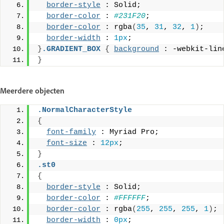
border-style
 : Solid;
border-color
 : 
#231F20
;
border-color
 : rgba
(
35
, 
31
, 
32
, 
1
)
;
border-width
 : 
1px
;
}
.GRADIENT_BOX
{
background
 : -webkit-lin
}
Meerdere objecten
.NormalCharacterStyle
{
font-family
 : Myriad Pro;
font-size
 : 
12px
;
}
.st0
{
border-style
 : Solid;
border-color
 : 
#FFFFFF
;
border-color
 : rgba
(
255
, 
255
, 
255
, 
1
)
;
border-width
 : 
0px
;