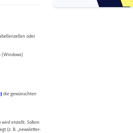
abellenzellen oder
p
(Windows)
t
die gewünschten
ird erstellt. Sofern
t (z. B. „newsletter-