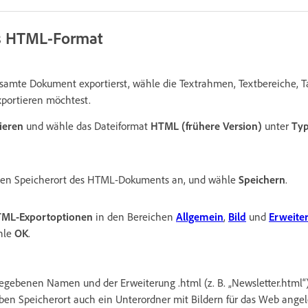
as HTML-Format
amte Dokument exportierst, wähle die Textrahmen, Textbereiche, T
exportieren möchtest.
ieren
und wähle das Dateiformat
HTML (frühere Version)
unter
Ty
en Speicherort des HTML-Dokuments an, und wähle
Speichern
.
ML-Exportoptionen
in den Bereichen
Allgemein
,
Bild
und
Erweiter
hle
OK
.
ebenen Namen und der Erweiterung .html (z. B. „Newsletter.html“) w
n Speicherort auch ein Unterordner mit Bildern für das Web angeleg