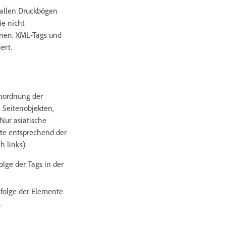
 allen Druckbögen
ie nicht
enen. XML-Tags und
ert.
Anordnung der
 Seitenobjekten,
Nur asiatische
kte entsprechend der
 links).
olge der Tags in der
nfolge der Elemente
.