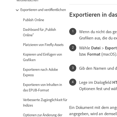
Exportieren und veröffentlichen
Exportieren in d
Publish Online
Dashboard für „Publish
Wenn du nicht das ges
Online“
Grafiken aus, die du 
Platzieren von Firefly-Assets
Wähle
Datei
>
Export
bzw.
Format
(macOS).
Kopieren und Einfügen von
Grafiken
Gib den Namen und d
Exportieren nach Adobe
Express
Lege im Dialogfeld
HT
Exportieren von Inhalten in
Optionen fest und wä
das EPUB-Format
Verbesserte Zugänglichkeit für
Indizes
Ein Dokument mit dem angeg
angegeben, wird an demselbe
Optionen zur Änderung der