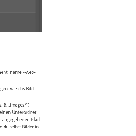
kument_name>-web-
gen, wie das Bild
z. B. „images/“)
n einen Unterordner
dir angegebenen Pfad
 du selbst Bilder in