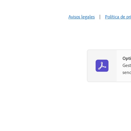
Certificados SSL
Avisos legales
|
Política de p
bidireccionales
Webhooks en la API
Zona protegida
Soporte y solución de problemas
Opti
Estado del servidor de Acrobat
Gest
Sign
senc
Recursos de asistencia al cliente