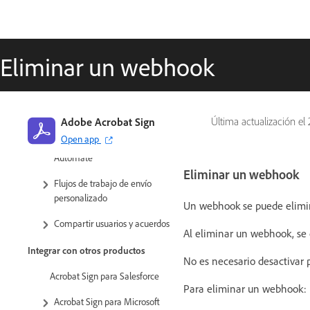
Plantillas reutilizables
Administrar plantillas
Eliminar un webhook
compartidas
Transferencia de la propiedad de
formularios web y plantillas de
biblioteca
Adobe Acrobat Sign
Última actualización el
Open app
Flujos de trabajo de Power
Automate
Eliminar un webhook
Flujos de trabajo de envío
personalizado
Un webhook se puede elimi
Compartir usuarios y acuerdos
Al eliminar un webhook, se 
Integrar con otros productos
No es necesario desactivar 
Acrobat Sign para Salesforce
Para eliminar un webhook:
Acrobat Sign para Microsoft