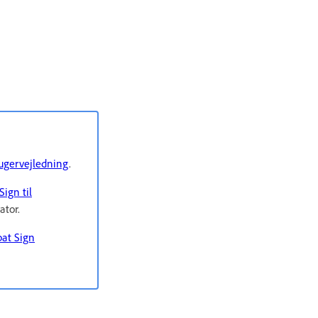
Brugervejledning
.
Sign til
ator.
bat Sign