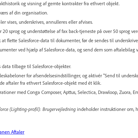
akthistorik og visning af gemte kontrakter fra ethvert objekt.
tværs af din organisation.
er vises, underskrives, annulleres eller afvises.
 20 sprog og understøttelse af fax back-tjeneste på over 50 sprog ver
at flette Salesforce-data til dokumenter, før de sendes til underskrive
menter ved hjælp af Salesforce-data, og send dem som aftalebilag v
data tilbage til Salesforce-objekter.
eskabeloner for afsendelsesindstillinger, og aktivér "Send til undersk
e aftaler fra ethvert Salesforce-objekt med ét klik.
rationer med Conga Composer, Apttus, Selectica, Drawloop, Zuora, Emp
orce (Lighting-profil): Brugervejledning
indeholder instruktioner om,
fanen Aftaler