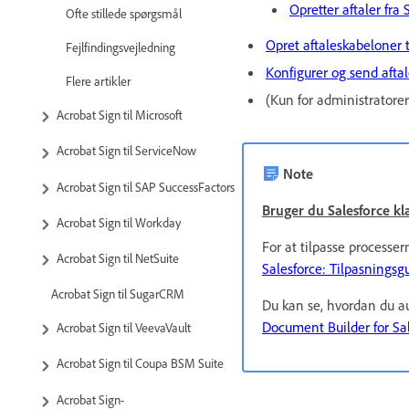
Opretter aftaler fra 
Ofte stillede spørgsmål
Opret aftaleskabeloner 
Fejlfindingsvejledning
Konfigurer og send aftal
Flere artikler
(Kun for administratore
Acrobat Sign til Microsoft
Acrobat Sign til ServiceNow
Note
Acrobat Sign til SAP SuccessFactors
Bruger du Salesforce kla
Acrobat Sign til Workday
For at tilpasse processer
Acrobat Sign til NetSuite
Salesforce: Tilpasningsg
Acrobat Sign til SugarCRM
Du kan se, hvordan du a
Document Builder for Sa
Acrobat Sign til VeevaVault
Acrobat Sign til Coupa BSM Suite
Acrobat Sign-