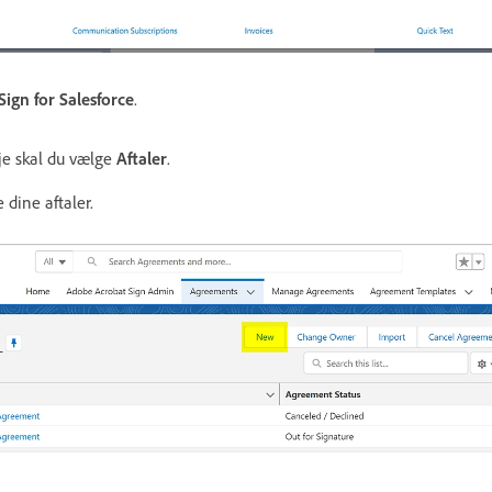
ign for Salesforce
.
je skal du vælge
Aftaler
.
e dine aftaler.