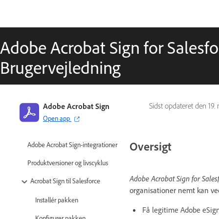
Adobe Acrobat Sign for Salesfor
Brugervejledning
Adobe Acrobat Sign
Sidst opdateret den
19.
Open app
Oversigt
Adobe Acrobat Sign-integrationer
Produktversioner og livscyklus
Adobe Acrobat Sign for Sales
Acrobat Sign til Salesforce
organisationer nemt kan ve
Installér pakken
Få legitime Adobe eSigna
Konfigurer pakken