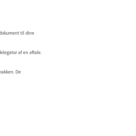
t dokument til dine
legator af en aftale.
 pakken. De