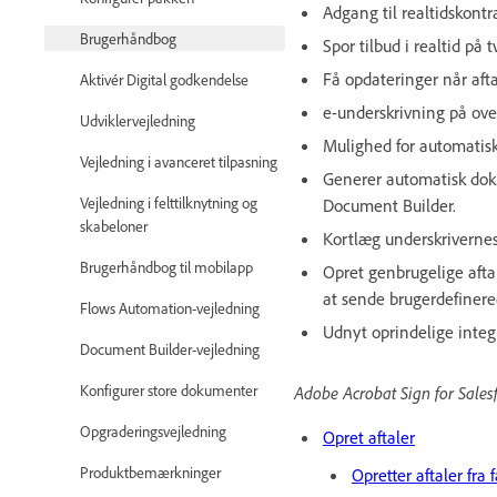
Adgang til realtidskontr
Brugerhåndbog
Spor tilbud i realtid på 
Få opdateringer når aftal
Aktivér Digital godkendelse
e-underskrivning på over
Udviklervejledning
Mulighed for automatisk 
Vejledning i avanceret tilpasning
Generer automatisk doku
Vejledning i felttilknytning og
Document Builder.
skabeloner
Kortlæg underskrivernes 
Brugerhåndbog til mobilapp
Opret genbrugelige aftal
at sende brugerdefinered
Flows Automation-vejledning
Udnyt oprindelige integ
Document Builder-vejledning
Konfigurer store dokumenter
Adobe Acrobat Sign for Salesf
Opgraderingsvejledning
Opret aftaler
Produktbemærkninger
Opretter aftaler fra 