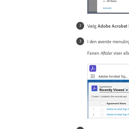
Vælg
Adobe Acrobat S
I den øverste menulin
Fanen
Aftaler
viser all