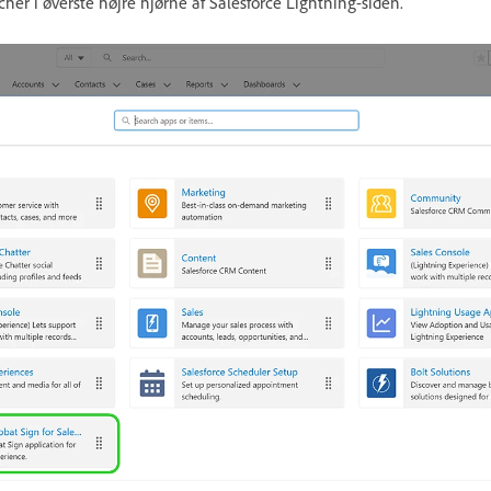
er i øverste højre hjørne af Salesforce Lightning-siden.