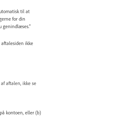
tomatisk til at
ngerne for din
u genindlæses."
s aftalesiden ikke
 af aftalen, ikke se
på kontoen, eller (b)