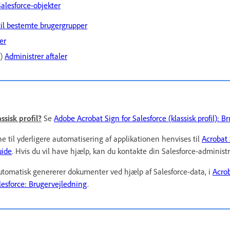
Salesforce-objekter
til bestemte brugergrupper
er
r)
Administrer aftaler
ssisk profil?
Se
Adobe Acrobat Sign for Salesforce (klassisk profil): 
ne til yderligere automatisering af applikationen henvises til
Acrobat 
uide
. Hvis du vil have hjælp, kan du kontakte din Salesforce-administr
utomatisk genererer dokumenter ved hjælp af Salesforce-data, i
Acro
lesforce: Brugervejledning
.