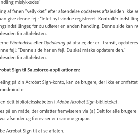
ndling mislykkedes"
ing af fanen "vellykket" efter afsendelse opdateres aftalesiden ikke au
kan give denne fejl: "Intet nyt vindue registreret. Kontrollér indstilli
ngsindstillinger, før du udfører en anden handling. Denne side kan n
lesiden fra aftalelisten.
gerne
Påmindelse
eller
Opdatering
på aftaler, der er i transit, opdatere
nne fejl: "Denne side har en fejl. Du skal måske opdatere den."
lesiden fra aftalelisten.
at Sign til Salesforce-applikationen:
deling på din Acrobat Sign-konto, kan de b
rugere, der ikke er omfattet
t, medmindre:
a en delt biblioteksskabelon i
Adobe Acrobat Sign
-biblioteket.
s på en måde, der omfatter fremviseren via (a) Delt for alle brugere 
vor afsender og fremviser er i samme gruppe.
 Acrobat Sign til at se aftalen.