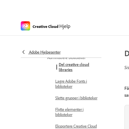
etter visninger
Organisere grupper etter
baner
Hjelp
Creative Cloud
Opprette biblioteker
Opprett undergrupper i
biblioteker
D
Adobe Hjelpesenter
Administrere biblioteker
Del creative cloud
Si
libraries
Lagre Adobe Fonts i
biblioteker
Få
sa
Slette grupper i biblioteker
Flytte elementer i
biblioteker
Eksportere Creative Cloud