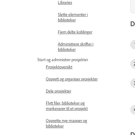
Libraries
Slette elementer i
biblioteker
D
Fjern delte koblinger
Administrere skrifter i
biblioteker
Start og administrer prosjekter
Prosjektoversikt
Opprett og organiser prosjekter
Dele prosjekter
Flytt filer, biblioteker og
merkevarer til et prosjekt
Opprette nye mapper og
biblioteker
D