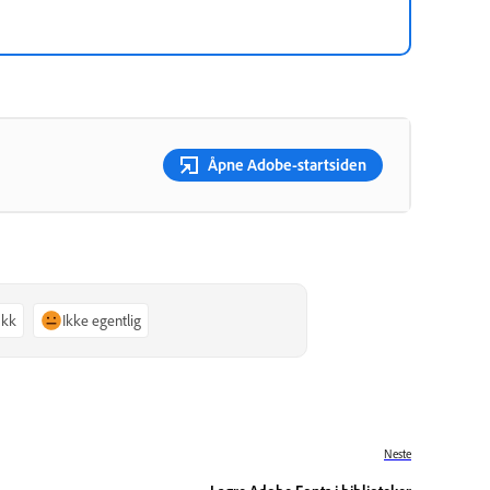
Åpne Adobe-startsiden
akk
Ikke egentlig
Neste