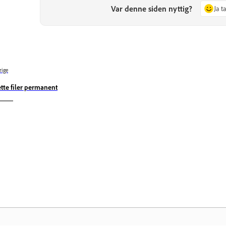
Var denne siden nyttig?
Ja t
rige
ette filer permanent