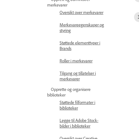
merkevarer
Oversikt over merkevarer
Merkevareegenskaper og
styring
Støttede elementtyper i
Brands
Roller i merkevarer
Tilgang og tillatelser i
merkevarer
Opprette og organisere
biblioteker
Støttede filformater i
biblioteker
Legge til Adobe Stock-
bilder i biblioteker
Oversikt over Creative