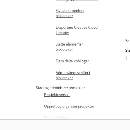
Flytte elementer i
biblioteker
Eksportere Creative Cloud
Libraries
For
Slette elementer i
biblioteker
Sl
Fjern delte koblinger
Administrere skrifter i
biblioteker
Start og administrer prosjekter
Prosjektoversikt
Opprett og organiser prosjekter
Dele prosjekter
Flytt filer, biblioteker og