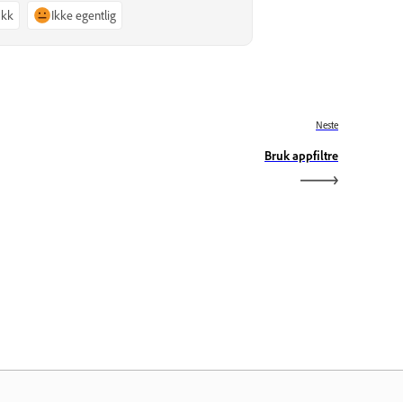
akk
Ikke egentlig
Neste
Bruk appfiltre