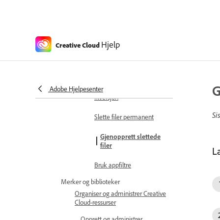
Hold oversikt over den
skybaserte lagringen din
Vanlige spørsmål om
nettsky-dokumenter
Hjelp
Creative Cloud
Administrer og gjenopprett filer
Slette filer
G
Gjenopprett tidligere
Adobe Hjelpesenter
filversjon
Si
Slette filer permanent
Gjenopprett slettede
filer
Læ
Bruk appfiltre
Merker og biblioteker
Organiser og administrer Creative
Cloud-ressurser
Opprett og administrer