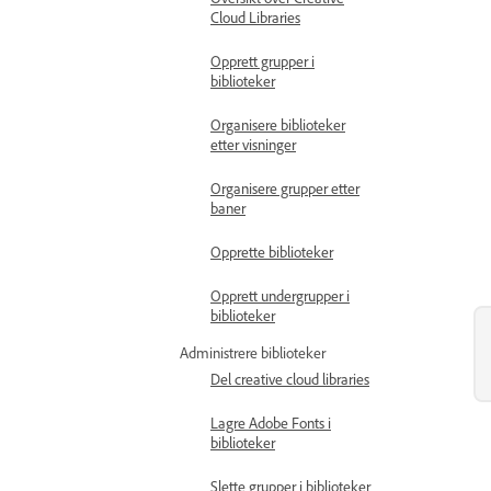
Cloud Libraries
Opprett grupper i
biblioteker
Organisere biblioteker
etter visninger
Organisere grupper etter
baner
Opprette biblioteker
Opprett undergrupper i
biblioteker
Administrere biblioteker
Del creative cloud libraries
Lagre Adobe Fonts i
biblioteker
Slette grupper i biblioteker