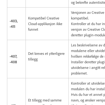
og bekrefte autentisit
Versjonen av Creative
Kompatibel Creative
kompatibel.
-403,
Cloud-applikasjon ikke
Kontroller at du har i
-411
funnet
versjon av Creative Cl
deretter plugin-modul
Les beskrivelsene av 
modulene eller utvidels
Det kreves et ytterligere
-407,
hvilken rekkefølge de s
tillegg
-408
Installer deretter pl
utvidelsene i angitt re
problemet.
Kontroller at utvidelse
modulen du har install
Hvis du har et annet
Et tillegg med samme
navn, og ønsker versj