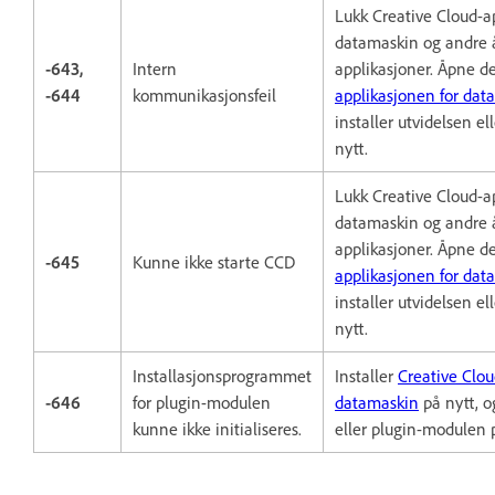
Lukk Creative Cloud-a
datamaskin og andre 
-643,
Intern
applikasjoner. Åpne d
-644
kommunikasjonsfeil
applikasjonen for dat
installer utvidelsen e
nytt.
Lukk Creative Cloud-a
datamaskin og andre 
applikasjoner. Åpne d
-645
Kunne ikke starte CCD
applikasjonen for dat
installer utvidelsen e
nytt.
Installasjonsprogrammet
Installer
Creative Clou
-646
for plugin-modulen
datamaskin
på nytt, o
kunne ikke initialiseres.
eller plugin-modulen p