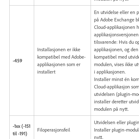
En utvidelse eller en 
på Adobe Exchange blir
Cloud-applikasjonen h
applikasjonsversjonen
tilsvarende: Hvis du o
Installasjonen er ikke
applikasjonen, og den 
kompatibel med Adobe-
kompatibel med utvide
-459
applikasjonen som er
modulen, vises ikke u
installert
i applikasjonen.
Installer minst én kom
Cloud-applikasjon som
utvidelsen (plugin-modu
installer deretter utvi
modulen på nytt.
Utvidelsen eller plug
-1xx (-151
Filoperasjonsfeil
Installer plugin-modul
til -191)
nytt.