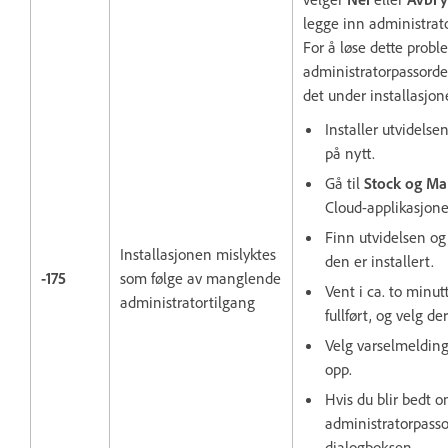
legge inn administrat
For å løse dette probl
administratorpassordet
det under installasjon
Installer utvidelse
på nytt.
Gå til
Stock og Ma
Cloud-applikasjone
Finn utvidelsen og
Installasjonen mislyktes
den er installert.
-175
som følge av manglende
Vent i ca. to minutt
administratortilgang
fullført, og velg de
Velg varselmeldi
opp.
Hvis du blir bedt o
administratorpasso
dialogboksen.