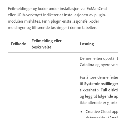
Feilmeldinger og koder under installasjon via ExManCmd
eller UPIA-verktøyet indikerer at installasjonen av plugin-
modulen mislyktes. Finn plugin-installasjonsfeilkoder,
meldinger og tilhørende løsninger i denne tabellen.
Feilmelding eller
Feilkode
Løsning
beskrivelse
Denne feilen oppstår
Catalina og nyere vers
For å løse denne feile
til
Systeminnstillinge
sikkerhet
>
Full diskt
og legg til følgende a
ikke allerede er gjort:
Creative Cloud-app
datamaskin:
/Appl