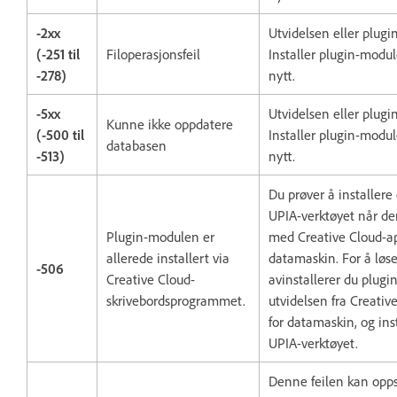
-2xx
Utvidelsen eller plug
(-251 til
Filoperasjonsfeil
Installer plugin-modul
-278)
nytt.
-5xx
Utvidelsen eller plug
Kunne ikke oppdatere
(-500 til
Installer plugin-modul
databasen
-513)
nytt.
Du prøver å installer
UPIA-verktøyet når den
Plugin-modulen er
med Creative Cloud-ap
allerede installert via
datamaskin. For å løs
-506
Creative Cloud-
avinstallerer du plugi
skrivebordsprogrammet.
utvidelsen fra Creativ
for datamaskin, og in
UPIA-verktøyet.
Denne feilen kan oppst