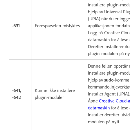
installere plugin-modu
hjelp av Universal Plu
(UPIA) når du er logge
-631
Forespørselen mislyktes
applikasjonen for dat
Logg på Creative Clou
datamaskin for å løse
Deretter installerer du
plugin-modulen på nyt
Denne feilen oppstår n
installere plugin-modu
hjelp av
sudo
-komman
kommandolinjeverktøy
-641,
Kunne ikke installere
Installer Agent (UPIA).
-642
plugin-moduler
Åpne
Creative Cloud-a
datamaskin
for å løse
Installer deretter utvi
modulen på nytt.