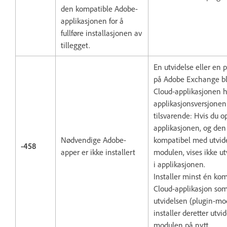
den kompatible Adobe-
applikasjonen for å
fullføre installasjonen av
tillegget.
En utvidelse eller en 
på Adobe Exchange blir
Cloud-applikasjonen h
applikasjonsversjonen
tilsvarende: Hvis du o
applikasjonen, og den 
Nødvendige Adobe-
kompatibel med utvide
-458
apper er ikke installert
modulen, vises ikke u
i applikasjonen.
Installer minst én kom
Cloud-applikasjon som
utvidelsen (plugin-modu
installer deretter utvi
modulen på nytt.