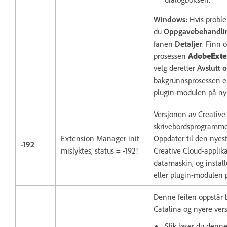
Windows:
Hvis probl
du
Oppgavebehandli
fanen
Detaljer
. Finn 
prosessen
AdobeExte
velg deretter
Avslutt 
bakgrunnsprosessen er 
plugin-modulen på nyt
Versjonen av Creative
skrivebordsprogrammet
Extension Manager init
Oppdater til den nyes
-192
mislyktes, status = -192!
Creative Cloud-applik
datamaskin, og install
eller plugin-modulen p
Denne feilen oppstår
Catalina og nyere vers
Slik løser du denne