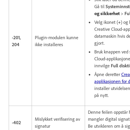
Gå til
Systeminnsti
og sikkerhet
>
Fu
Velg ikonet (
+
) og 
Creative Cloud-app
datamaskin hvis de
-201,
Plugin-modulen kunne
gjort.
204
ikke installeres
Bruk knappen ved 
Cloud-applikasjone
innvilge
Full diskt
Åpne deretter
Crea
applikasjonen for
installer utvidelse
på nytt.
Denne feilen oppstår 
Mislykket verifisering av
mangler digital signatu
-402
signatur
Be utvikleren om å si