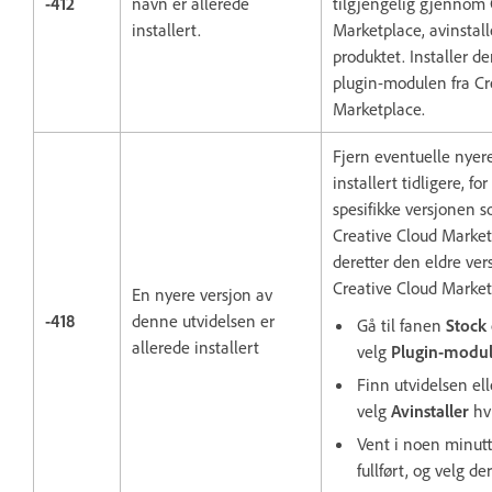
-412
navn er allerede
tilgjengelig gjennom 
installert.
Marketplace, avinstal
produktet. Installer de
plugin-modulen fra Cr
Marketplace.
Fjern eventuelle nyer
installert tidligere, fo
spesifikke versjonen 
Creative Cloud Marketp
deretter den eldre ver
Creative Cloud Market
En nyere versjon av
-418
denne utvidelsen er
Gå til fanen
Stock
allerede installert
velg
Plugin-modul
Finn utvidelsen el
velg
Avinstaller
hvi
Vent i noen minutte
fullført, og velg de