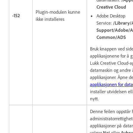
Creative Cloud
Plugin-modulen kunne
-152
Adobe Desktop
ikke installeres
Service:
/Library/
Support/Adobe/A
Common/ADS
Bruk knappen ved side
applikasjonene for å 
Lukk Creative Cloud-a
datamaskin og andre 
applikasjoner. Åpne d
applikasjonen for dat
installer utvidelsen e
nytt.
Denne feilen oppstår h
administratorrettighete
applikasjoner på datam
velger
Nei
eller
Avbr