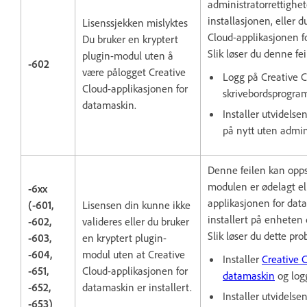
administratorrettighete
installasjonen, eller d
Lisenssjekken mislyktes
Cloud-applikasjonen f
Du bruker en kryptert
Slik løser du denne fei
plugin-modul uten å
-602
være pålogget Creative
Logg på Creative C
Cloud-applikasjonen for
skrivebordsprogra
datamaskin.
Installer utvidelse
på nytt uten admini
Denne feilen kan opps
modulen er ødelagt el
-6xx
applikasjonen for dat
(-601,
Lisensen din kunne ikke
installert på enheten 
-602,
valideres eller du bruker
Slik løser du dette pr
-603,
en kryptert plugin-
-604,
modul uten at Creative
Installer
Creative 
-651,
Cloud-applikasjonen for
datamaskin
og log
-652,
datamaskin er installert.
Installer utvidelse
-653)