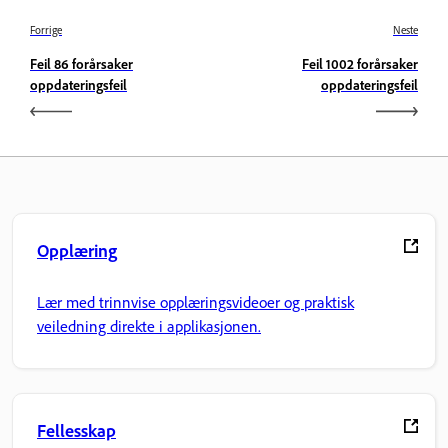
Forrige
Neste
Feil 86 forårsaker
Feil 1002 forårsaker
oppdateringsfeil
oppdateringsfeil
Opplæring
Lær med trinnvise opplæringsvideoer og praktisk
veiledning direkte i applikasjonen.
Fellesskap