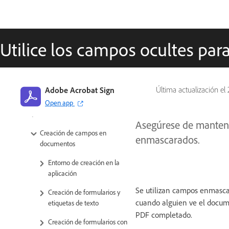
Perfil de usuario y funciones
configurables
Utilice los campos ocultes par
Libreta de direcciones
Enviar, firmar y administrar
acuerdos
Adobe Acrobat Sign
Última actualización el
Opciones de destinatario
Open app
Enviar acuerdos
Asegúrese de mantene
Creación de campos en
enmascarados.
documentos
Entorno de creación en la
aplicación
Se utilizan campos enmasca
Creación de formularios y
cuando alguien ve el docum
etiquetas de texto
PDF completado.
Creación de formularios con