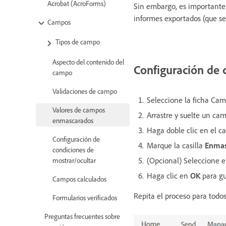
Acrobat (AcroForms)
Sin embargo, es importante
informes exportados (que se
Campos
Tipos de campo
Aspecto del contenido del
Configuración de 
campo
Validaciones de campo
Seleccione la ficha Camp
Valores de campos
Arrastre y suelte un c
enmascarados
Haga doble clic en el c
Configuración de
Marque la casilla
Enmas
condiciones de
(Opcional) Seleccione el
mostrar/ocultar
Haga clic en
OK
para gu
Campos calculados
Repita el proceso para todo
Formularios verificados
Preguntas frecuentes sobre