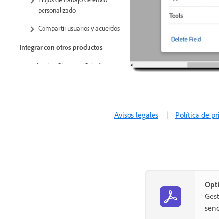
personalizado
Compartir usuarios y acuerdos
Integrar con otros productos
Acrobat Sign para Salesforce
Acrobat Sign para Microsoft
Otras integraciones
Avisos legales
|
Política de p
Integraciones gestionadas por
partners
Claves de integración
Acrobat Sign Desarrolladores
Opti
API REST
Gest
Webhooks
senc