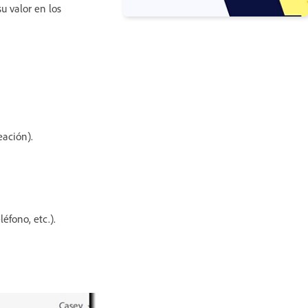
u valor en los
eación).
éfono, etc.).