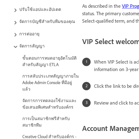
As described in the
VIP Pro
ปรับใช้แอปและอัปเดต
status. The primary custome
Select-qualified term, and t
จัดการบัญชีสำหรับทีมของคุณ
การต่ออายุ
VIP Select welco
จัดการสัญญา
ขั้นตอนการหมดอายุอัตโนมัติ
When VIP Select is ac
สำหรับสัญญา ETLA
information on 3-yea
การสลับประเภทสัญญาภายใน
Adobe Admin Console ที่มีอยู่
Click the link to be 
แล้ว
จัดการการทดลองใช้งานและ
Review and click to ac
ข้อเสนอพิเศษสำหรับองค์กร
การเป็นสมาชิกฟรีสำหรับ
สมาชิกทีม
Account Managem
Creative Cloud สำหรับองค์กร -