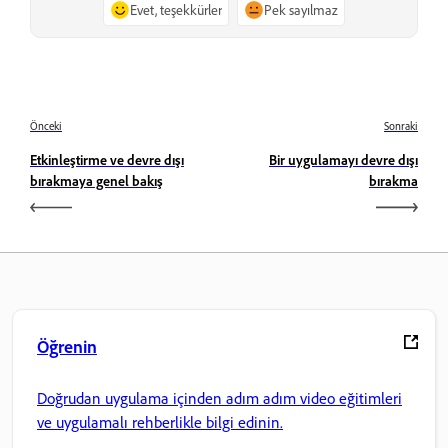
Evet, teşekkürler
Pek sayılmaz
Önceki
Sonraki
Etkinleştirme ve devre dışı
Bir uygulamayı devre dışı
bırakmaya genel bakış
bırakma
Öğrenin
Doğrudan uygulama içinden adım adım video eğitimleri
ve uygulamalı rehberlikle bilgi edinin.