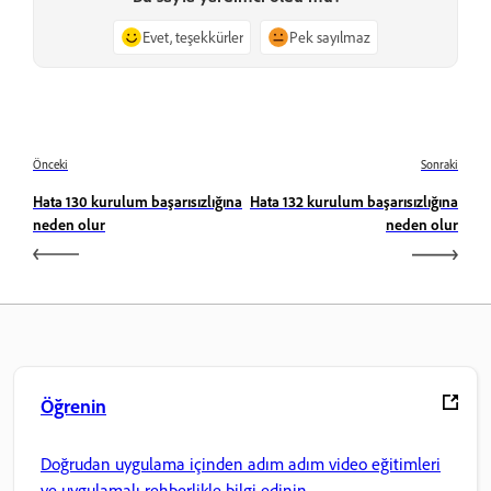
Evet, teşekkürler
Pek sayılmaz
Önceki
Sonraki
Hata 130 kurulum başarısızlığına
Hata 132 kurulum başarısızlığına
neden olur
neden olur
Öğrenin
Doğrudan uygulama içinden adım adım video eğitimleri
ve uygulamalı rehberlikle bilgi edinin.