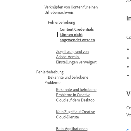
Verknüpfen von Konten für einen
Urhebernachweis
I
Fehlerbehebung
Content Credentials
können nicht
Co
angewendet werden
Zugriff aufgrund von
Adobe-Admin-
Einstellungen verweigert
Fehlerbehebung
Bekannte und behobene
Probleme
Bekannte und behobene
V
Probleme in Creative
Cloud auf dem Desktop
Co
Kein Zugriff auf Creative
Ve
Cloud-Dienste
Beta-Applikationen