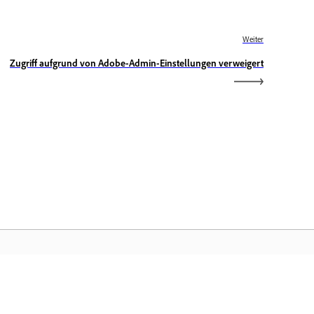
Weiter
Zugriff aufgrund von Adobe-Admin-Einstellungen verweigert
obe-Startseite