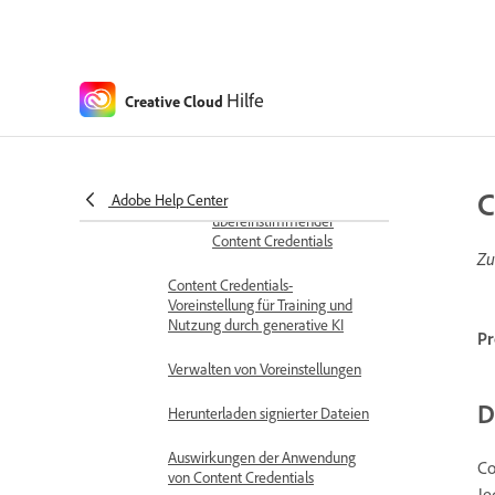
Inspect-Tool von Adobe Content
Authenticity (Beta)
Prüfen von Content
Credentials
Hilfe
Creative Cloud
Über Inhaltsansichten
Suchen und
C
Adobe Help Center
Wiederherstellen
übereinstimmender
Content Credentials
Zu
Content Credentials-
Voreinstellung für Training und
Nutzung durch generative KI
Pr
Verwalten von Voreinstellungen
D
Herunterladen signierter Dateien
Auswirkungen der Anwendung
Co
von Content Credentials
Je