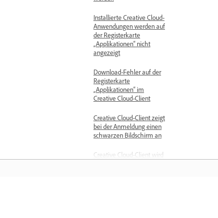
Installierte Creative Cloud-
Anwendungen werden auf
der Registerkarte
„Applikationen“ nicht
angezeigt
Download-Fehler auf der
Registerkarte
„Applikationen“ im
Creative Cloud-Client
Creative Cloud-Client zeigt
bei der Anmeldung einen
schwarzen Bildschirm an
Creative Cloud-Client wird
in einer anderen Sprache
geöffnet
Neue Versionen fehlen im
Bedienfeld
Training
„Applikationen“