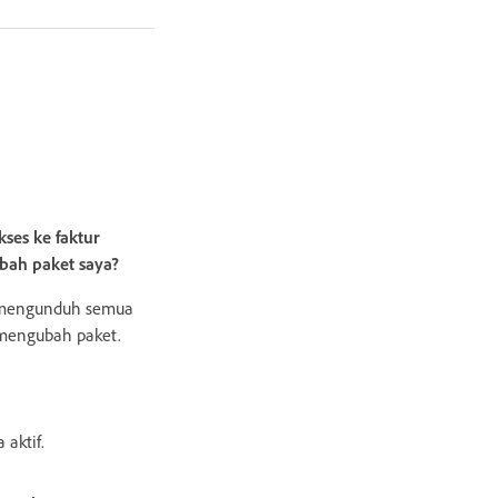
ses ke faktur
bah paket saya?
t mengunduh semua
mengubah paket.
 aktif.