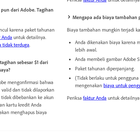
 pun dari Adobe. Tagihan
Mengapa ada biaya tambahan p
uncul karena paket tahunan
Biaya tambahan mungkin terjadi ka
r Anda
untuk detailnya.
Anda dikenakan biaya karena 
a tidak terduga
.
lebih awal.
Anda membeli gambar Adobe S
agihan sebesar $1 dari
Paket tahunan diperpanjang.
saya?
(Tidak berlaku untuk pengguna
dobe mengonfirmasi bahwa
mengenakan
biaya untuk peng
 valid dan tidak dilaporkan
si tidak dibebankan ke akun
Periksa
faktur Anda
untuk detailny
an kartu kredit Anda
e akan menghapus biaya