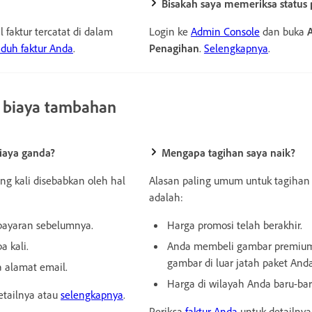
Bisakah saya memeriksa status
faktur tercatat di dalam
Login ke
Admin Console
dan buka
uh faktur Anda
.
Penagihan
.
Selengkapnya
.
 biaya tambahan
iaya ganda?
Mengapa tagihan saya naik?
ng kali disebabkan oleh hal
Alasan paling umum untuk tagihan 
adalah:
ayaran sebelumnya.
Harga promosi telah berakhir.
 kali.
Anda membeli gambar premium
gambar di luar jatah paket Anda
 alamat email.
Harga di wilayah Anda baru-bar
etailnya atau
selengkapnya
.
Periksa
faktur Anda
untuk detailny