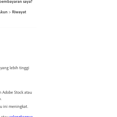
 pembayaran saya?
Akun
>
Riwayat
yang lebih tinggi
 Adobe Stock atau
.
u ini meningkat.
a atau
selengkapnya
.