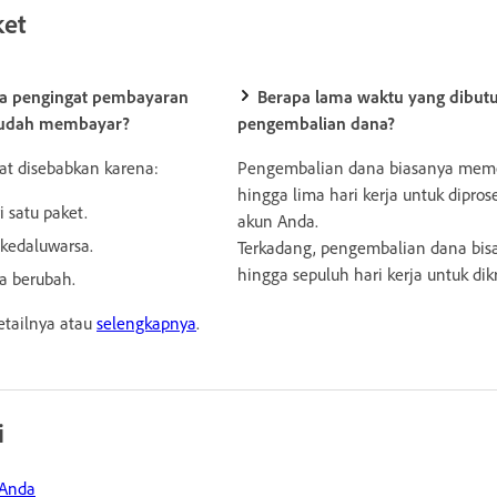
ket
a pengingat pembayaran
Berapa lama waktu yang dibut
 sudah membayar?
pengembalian dana?
t disebabkan karena:
Pengembalian dana biasanya meme
hingga lima hari kerja untuk dipros
i satu paket.
akun Anda.
 kedaluwarsa.
Terkadang, pengembalian dana bi
hingga sepuluh hari kerja untuk dik
a berubah.
etailnya atau
selengkapnya
.
i
 Anda