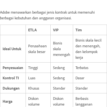
Adobe menawarkan berbagai jenis kontrak untuk memenuhi
berbagai kebutuhan dan anggaran organisasi.
ETLA
VIP
Tim
Bisnis skala kecil
Bisnis
Perusahaan
dan menengah,
Ideal Untuk
skala
skala besar
dan kelompok
menengah
kerja
Penyesuaian
Tinggi
Sedang
Terbatas
Kontrol TI
Luas
Sedang
Dasar
Dukungan
Khusus
Standar
Standar
Diskon
Diskon
Berbasis
Harga
volume
volume
langganan