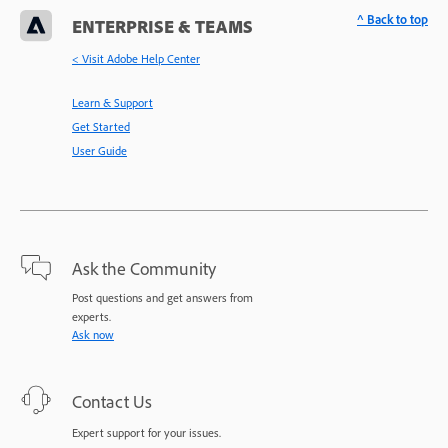
^ Back to top
ENTERPRISE & TEAMS
< Visit Adobe Help Center
Learn & Support
Get Started
User Guide
Ask the Community
Post questions and get answers from
experts.
Ask now
Contact Us
Expert support for your issues.