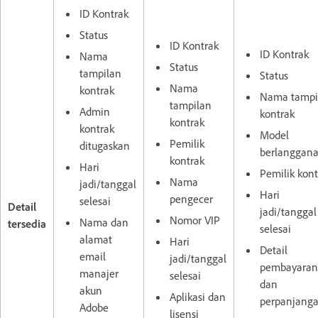
ID Kontrak
Status
ID Kontrak
ID Kontrak
Nama
Status
tampilan
Status
Nama
kontrak
Nama tampi
tampilan
Admin
kontrak
kontrak
kontrak
Model
Pemilik
ditugaskan
berlanggan
kontrak
Hari
Pemilik kont
Nama
jadi/tanggal
Hari
pengecer
selesai
Detail
jadi/tanggal
Nomor VIP
Nama dan
tersedia
selesai
alamat
Hari
Detail
email
jadi/tanggal
pembayaran
manajer
selesai
dan
akun
Aplikasi dan
perpanjanga
Adobe
lisensi