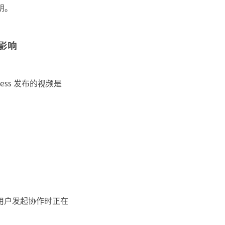
钥。
。
影响
press 发布的视频是
 ID 用户发起协作时正在