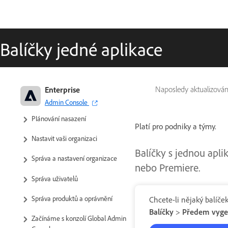
Balíčky jedné aplikace
Příručka pro správu podnikových
Enterprise
Naposledy aktualizová
a týmových produktů Adobe
Admin Console
Plánování nasazení
Platí pro podniky a týmy.
Nastavit vaši organizaci
Balíčky s jednou apli
Správa a nastavení organizace
nebo Premiere.
Správa uživatelů
Správa produktů a oprávnění
Chcete-li nějaký balíče
Balíčky
>
Předem vyge
Začínáme s konzolí Global Admin