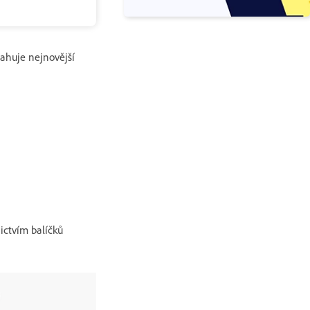
sahuje nejnovější
ictvím balíčků