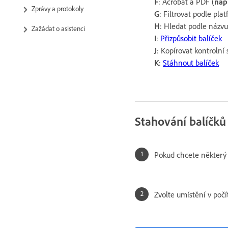
F
: Acrobat a PDF (
nap
Zprávy a protokoly
G
: Filtrovat podle pla
H
: Hledat podle názv
Zažádat o asistenci
I
:
Přizpůsobit balíček
J
: Kopírovat kontrolní 
K
:
Stáhnout balíček
Stahování balíčků 
Pokud chcete některý 
Zvolte umístění v počí