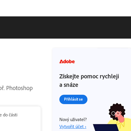
Získejte pomoc rychleji
a snáze
apř. Photoshop
Přihlásit se
e do části
Nový uživatel?
Vytvořit účet ›