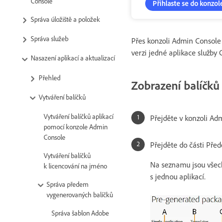
Console
Přihlaste se do konzo
Správa úložiště a položek
Správa služeb
Přes konzoli Admin Console 
verzi jedné aplikace služby 
Nasazení aplikací a aktualizací
Přehled
Zobrazení balíčků 
Vytváření balíčků
Vytváření balíčků aplikací
Přejděte v konzoli Ad
pomocí konzole Admin
Console
Přejděte do části Pře
Vytváření balíčků
Na seznamu jsou všech
k licencování na jméno
s jednou aplikací.
Správa předem
vygenerovaných balíčků
Správa šablon Adobe