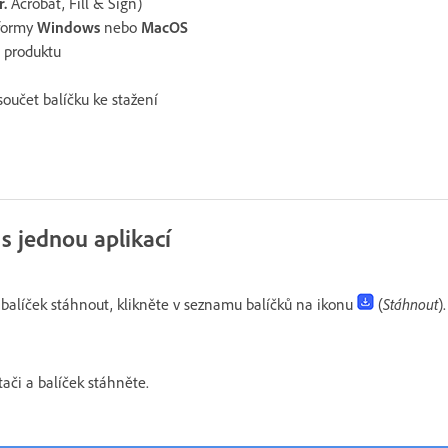
ř.
Acrobat, Fill & Sign)
tformy
Windows
nebo
MacOS
u produktu
součet balíčku ke stažení
s jednou aplikací
balíček stáhnout, klikněte v seznamu balíčků na ikonu
(
Stáhnout
).
tači a balíček stáhněte.