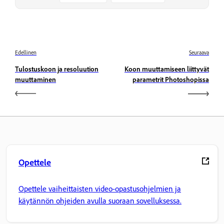
Edellinen
Seuraava
Tulostuskoon ja resoluution
Koon muuttamiseen liittyvät
muuttaminen
parametrit Photoshopissa
Opettele
Opettele vaiheittaisten video-opastusohjelmien ja
käytännön ohjeiden avulla suoraan sovelluksessa.