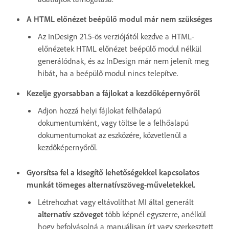
A HTML előnézet beépülő modul már nem szükséges
Az InDesign 21.5-ös verziójától kezdve a HTML-
előnézetek HTML előnézet beépülő modul nélkül
generálódnak, és az InDesign már nem jelenít meg
hibát, ha a beépülő modul nincs telepítve.
Kezelje gyorsabban a fájlokat a kezdőképernyőről
Adjon hozzá helyi fájlokat felhőalapú
dokumentumként, vagy töltse le a felhőalapú
dokumentumokat az eszközére, közvetlenül a
kezdőképernyőről.
Gyorsítsa fel a kisegítő lehetőségekkel kapcsolatos
munkát tömeges alternatívszöveg-műveletekkel.
Létrehozhat vagy eltávolíthat MI által generált
alternatív szöveget
több képnél egyszerre, anélkül
hogy befolyásolná a manuálisan írt vagy szerkesztett