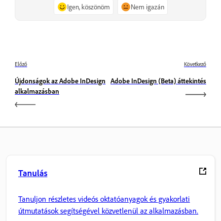
Igen, köszönöm
Nem igazán
Előző
Következő
Újdonságok az Adobe InDesign
Adobe InDesign (Beta) áttekintés
alkalmazásban
Tanulás
Tanuljon részletes videós oktatóanyagok és gyakorlati
útmutatások segítségével közvetlenül az alkalmazásban.