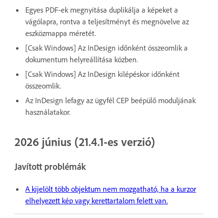
Egyes PDF-ek megnyitása duplikálja a képeket a
vágólapra, rontva a teljesítményt és megnövelve az
eszközmappa méretét.
[Csak Windows] Az InDesign időnként összeomlik a
dokumentum helyreállítása közben.
[Csak Windows] Az InDesign kilépéskor időnként
összeomlik.
Az InDesign lefagy az ügyfél CEP beépülő moduljának
használatakor.
2026 június (21.4.1-es verzió)
Javított problémák
A kijelölt több objektum nem mozgatható, ha a kurzor
elhelyezett kép vagy kerettartalom felett van.