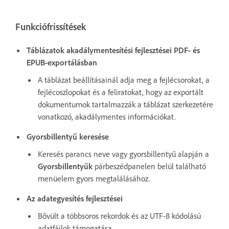
Funkciófrissítések
Táblázatok akadálymentesítési fejlesztései PDF- és
EPUB-exportálásban
A táblázat beállításainál adja meg a fejlécsorokat, a
fejlécoszlopokat és a feliratokat, hogy az exportált
dokumentumok tartalmazzák a táblázat szerkezetére
vonatkozó, akadálymentes információkat.
Gyorsbillentyű keresése
Keresés parancs neve vagy gyorsbillentyű alapján a
Gyorsbillentyűk
párbeszédpanelen belül található
menüelem gyors megtalálásához.
Az adategyesítés fejlesztései
Bővült a többsoros rekordok és az UTF-8 kódolású
adatfájlok támogatása.