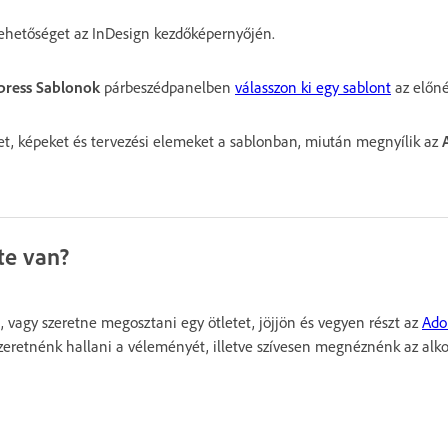
ehetőséget az InDesign kezdőképernyőjén.
press Sablonok
párbeszédpanelben
válasszon ki egy sablont
az előné
get, képeket és tervezési elemeket a sablonban, miután megnyílik az
te van?
 vagy szeretne megosztani egy ötletet, jöjjön és vegyen részt az
Ado
Szeretnénk hallani a véleményét, illetve szívesen megnéznénk az alko