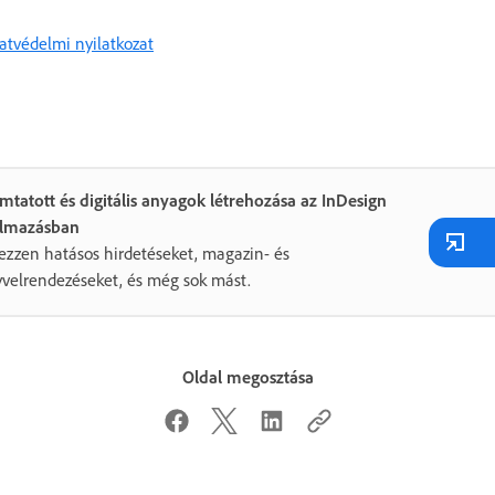
tvédelmi nyilatkozat
tatott és digitális anyagok létrehozása az InDesign
almazásban
ezzen hatásos hirdetéseket, magazin- és
velrendezéseket, és még sok mást.
Oldal megosztása