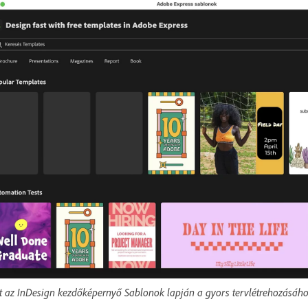
t az InDesign kezdőképernyő Sablonok lapján a gyors tervlétrehozásáho