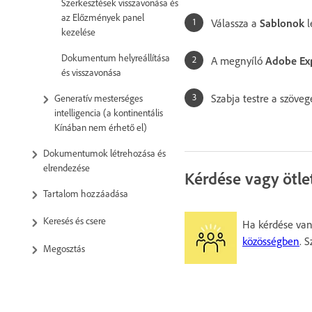
Szerkesztések visszavonása és
az Előzmények panel
Válassza a
Sablonok
l
kezelése
Dokumentum helyreállítása
A megnyíló
Adobe Ex
és visszavonása
Szabja testre a szöve
Generatív mesterséges
intelligencia (a kontinentális
Kínában nem érhető el)
Dokumentumok létrehozása és
elrendezése
Kérdése vagy ötle
Tartalom hozzáadása
Keresés és csere
Ha kérdése van,
közösségben
. 
Megosztás
Exportálás, importálás és
közzététel