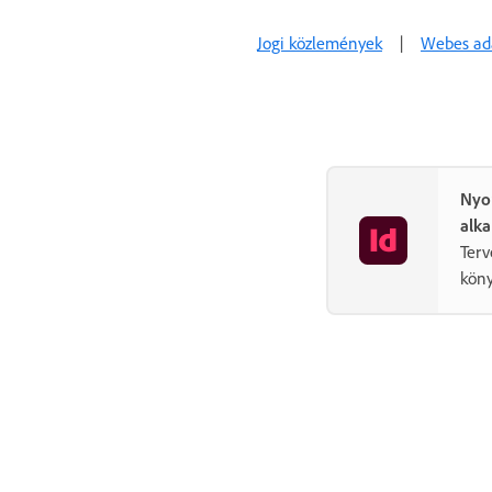
Az InDesign bővítése
Jogi közlemények
|
Webes ada
Hibaelhárítás
Nyom
alk
Terv
köny