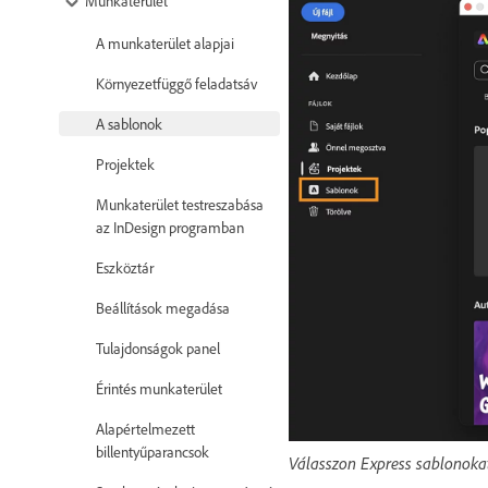
Munkaterület
A munkaterület alapjai
Környezetfüggő feladatsáv
A sablonok
Projektek
Munkaterület testreszabása
az InDesign programban
Eszköztár
Beállítások megadása
Tulajdonságok panel
Érintés munkaterület
Alapértelmezett
billentyűparancsok
Válasszon Express sablonoka