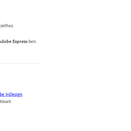
zethez.
Adobe Express
-ben.
be InDesign
tásait.