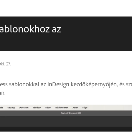
sablonokhoz az
kt. 27.
ss sablonokkal az InDesign kezdőképernyőjén, és sza
an.