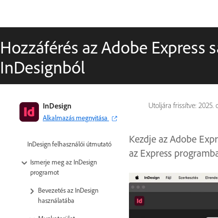
Hozzáférés az Adobe Express 
InDesignból
InDesign
Utoljára frissítve:
2025. o
Alkalmazás megnyitása
Kezdje az Adobe Expre
InDesign felhasználói útmutató
az Express programb
Ismerje meg az InDesign
programot
Bevezetés az InDesign
használatába