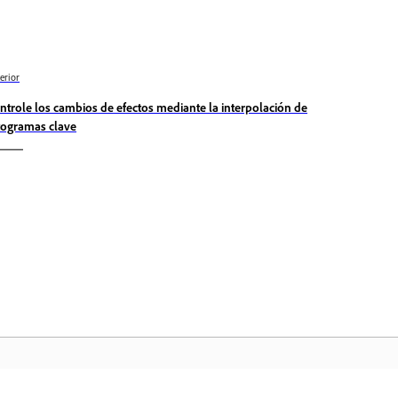
erior
ntrole los cambios de efectos mediante la interpolación de
togramas clave