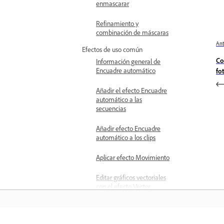
enmascarar
Refinamiento y
combinación de máscaras
Ant
Efectos de uso común
Co
Información general de
Encuadre automático
fo
Añadir el efecto Encuadre
automático a las
secuencias
Añadir efecto Encuadre
automático a los clips
Aplicar efecto Movimiento
Editar gráficos vectoriales
con el efecto Vector
Motion
Estabiliza metraje