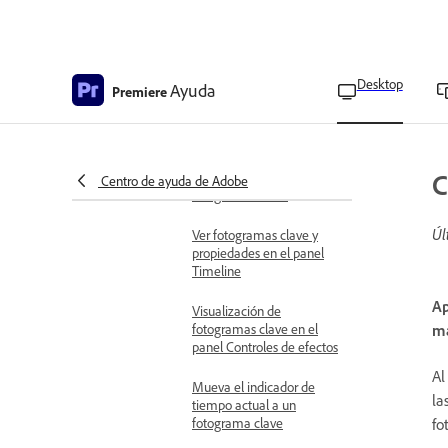
Establecer fotogramas
clave para ajustar
Eliminación de
fotogramas clave
Desktop
Ayuda
Premiere
Fotogramas clave y
gráficos en paneles
C
Editar gráficos de
Centro de ayuda de Adobe
fotogramas clave
Úl
Ver fotogramas clave y
propiedades en el panel
Timeline
Ap
Visualización de
fotogramas clave en el
ma
panel Controles de efectos
Al
Mueva el indicador de
la
tiempo actual a un
fo
fotograma clave