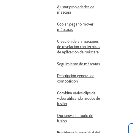
Ajustar propiedades de
máscara
Copiar, pegar o mover
máscaras
Creación de animaciones
de revelación con técnicas
de aplicación de máscara
Seguimiento de máscaras
Descripción general de
composición
Combina varios clips de
vídeo utilizando modos de
fusión
Opciones de modo de
fusión
Establecer la opacidad del