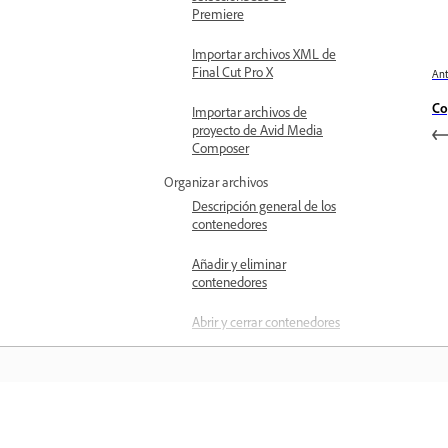
Premiere
Importar archivos XML de
Final Cut Pro X
Ant
Co
Importar archivos de
proyecto de Avid Media
Composer
Organizar archivos
Descripción general de los
contenedores
Añadir y eliminar
contenedores
Abrir y cerrar contenedores
Administrar bandejas
Modificación de
comportamientos de
Aprender
carpeta