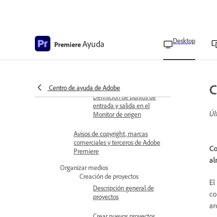
Habilitar el indicador de
fotogramas perdidos
Mostrar metadatos como
Desktop
Ayuda
Premiere
superposiciones
Configurar ajustes de
superposición
C
Centro de ayuda de Adobe
Definición de puntos de
entrada y salida en el
Úl
Monitor de origen
Avisos de copyright, marcas
comerciales y terceros de Adobe
Co
Premiere
al
Organizar medios
Creación de proyectos
El
Descripción general de
co
proyectos
ar
Crear nuevos proyectos