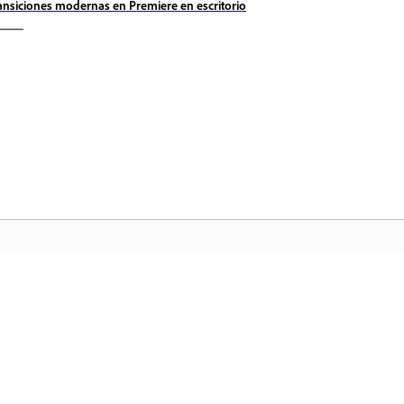
ansiciones modernas en Premiere en escritorio
Comunidad
In
a
Participe en debates, encuentre
Ac
nte
respuestas, aprenda de expertos y
fa
comparta sus conocimientos.
ar