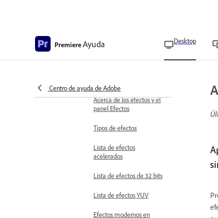
Implementar paquetes de
idiomas para usuarios de
Teams y Enterprise
Desktop
Ayuda
Premiere
Crear subtítulos de una
sola palabra
Añadir efectos de vídeo
A
Centro de ayuda de Adobe
Tipos de efectos
Acerca de los efectos y el
panel Efectos
Úl
Tipos de efectos
Lista de efectos
A
acelerados
s
Lista de efectos de 32 bits
Pr
Lista de efectos YUV
ef
Efectos modernos en