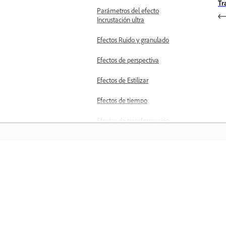
Tr
Parámetros del efecto
Incrustación ultra
Efectos Ruido y granulado
Efectos de perspectiva
Efectos de Estilizar
Efectos de tiempo
Efectos de transformación
Efectos de transición
Efectos de utilidad
Aprender
Efectos de vídeo
Aprenda con tutoriales en vídeo paso 
Reorganización de efectos
paso y orientación práctica directame
y transiciones
en la aplicación.