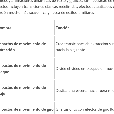
lidos y animaciones dinámicas de texto y gráficos. Sin necesidad de
ectos incluyen transiciones clásicas redefinidas, efectos actualizado
rsión mucho más suave, rica y fresca de estilos familiares.
ombre
Función
mpactos de movimiento de
Crea transiciones de extracción su
xtracción
hacia la siguiente.
mpactos de movimiento de
Divide el vídeo en bloques en movi
loque
mpactos de movimiento de
Desliza una escena hacia fuera mie
iaje
mpactos de movimiento de giro
Gira tus clips con efectos de giro 