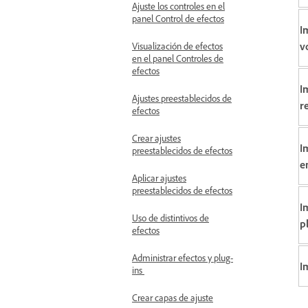
Ajuste los controles en el
panel Control de efectos
I
v
Visualización de efectos
en el panel Controles de
efectos
I
Ajustes preestablecidos de
r
efectos
Crear ajustes
I
preestablecidos de efectos
e
Aplicar ajustes
preestablecidos de efectos
I
Uso de distintivos de
p
efectos
Administrar efectos y plug-
I
ins
Crear capas de ajuste