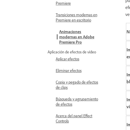
pu
Premiere
ef
ve
Transiciones modernas en
Premiere en escritorio
N
Animaciones
modernas en Adobe
Premiere Pro
I
Aplicación de efectos de vídeo
e
Aplicar efectos
Eliminar efectos
I
b
Copia y pegado de efectos
de clips
Búsqueda y agrupamiento
I
de efectos
v
Acerca del panel Effect
Controls
I