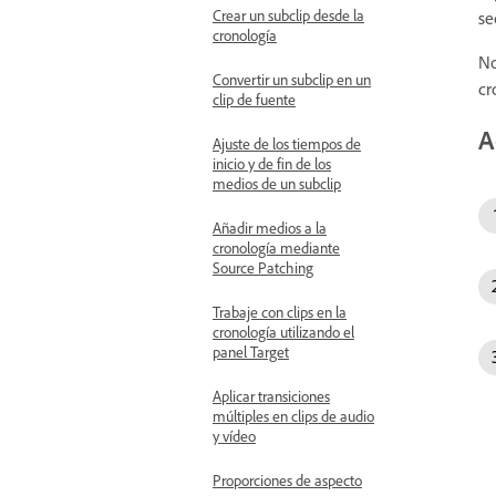
Crear un subclip desde la
se
cronología
No
Convertir un subclip en un
cr
clip de fuente
A
Ajuste de los tiempos de
inicio y de fin de los
medios de un subclip
Añadir medios a la
cronología mediante
Source Patching
Trabaje con clips en la
cronología utilizando el
panel Target
Aplicar transiciones
múltiples en clips de audio
y vídeo
Proporciones de aspecto