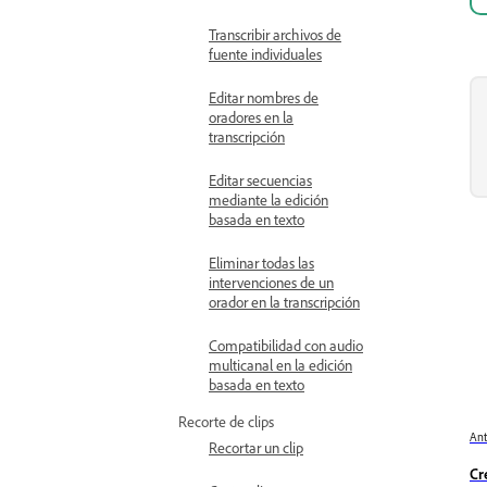
Transcribir archivos de
fuente individuales
Editar nombres de
oradores en la
transcripción
Editar secuencias
mediante la edición
basada en texto
Eliminar todas las
intervenciones de un
orador en la transcripción
Compatibilidad con audio
multicanal en la edición
basada en texto
Recorte de clips
Ant
Recortar un clip
Cr