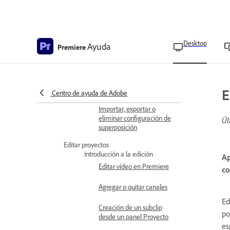
Visualización de
superposiciones en la vista
multicámara
Crear configuración de
Desktop
Ayuda
Premiere
superposición
Referencia de la
configuración de
superposición
E
Centro de ayuda de Adobe
Importar, exportar o
eliminar configuración de
Úl
superposición
Editar proyectos
Introducción a la edición
Ap
Editar vídeo en Premiere
co
Agregar o quitar canales
Ed
Creación de un subclip
po
desde un panel Proyecto
es