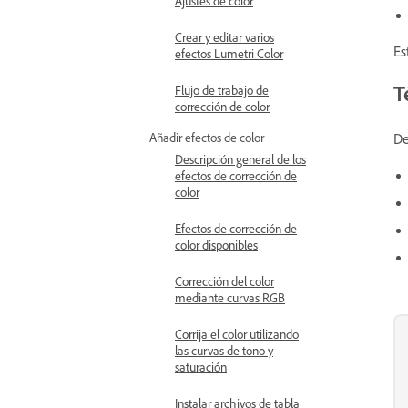
Ajustes de color
Crear y editar varios
Es
efectos Lumetri Color
T
Flujo de trabajo de
corrección de color
Añadir efectos de color
De
Descripción general de los
efectos de corrección de
color
Efectos de corrección de
color disponibles
Corrección del color
mediante curvas RGB
Corrija el color utilizando
las curvas de tono y
saturación
Instalar archivos de tabla