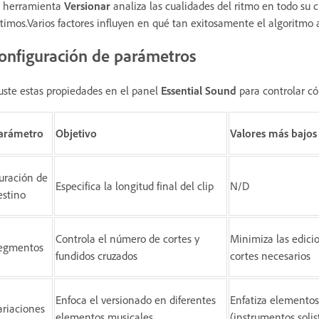
 herramienta
Versionar
analiza las cualidades del ritmo en todo su c
timos.Varios factores influyen en qué tan exitosamente el algoritmo 
onfiguración de parámetros
uste estas propiedades en el panel
Essential Sound
para controlar 
arámetro
Objetivo
Valores más bajos
uración de
Especifica la longitud final del clip
N/D
estino
Controla el número de cortes y
Minimiza las edicio
egmentos
fundidos cruzados
cortes necesarios
Enfoca el versionado en diferentes
Enfatiza elemento
ariaciones
elementos musicales
(instrumentos solis