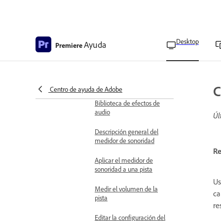
Usar formas de onda de
audio dinámicas
Requisitos técnicos de
Desktop
Ayuda
Premiere
Mejorar la voz
Edición de forma de onda
dinámica
C
Centro de ayuda de Adobe
Aplicación de efectos de audio
Biblioteca de efectos de
audio
Úl
Descripción general del
medidor de sonoridad
Re
Aplicar el medidor de
sonoridad a una pista
Us
Medir el volumen de la
ca
pista
re
Editar la configuración del