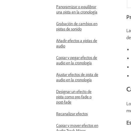
Panoramizar o equilibrar
una pista en la cronología
Pr
Grabación de cambios en
pistas de sonido
La
de
Añadir efectos a pistas de
audio
Copiar y pegar efectos de
audio en la cronología
Ajustar efectos de pista de
audio en la cronología
C
Designar un efecto de
pista como pre-fade o
post-fade
Lo
mú
Recanalizar efectos
Es
Copiar y mover efectos en
Audio Track Mixer