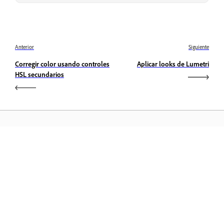
Anterior
Siguiente
Corregir color usando controles
Aplicar looks de Lumetri
HSL secundarios
Aprender
Aprenda con tutoriales en vídeo paso a paso y orientación
práctica directamente en la aplicación.