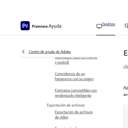
Reproducir clips en el
Monitor de fuente
Reproducir secuencia
activa en el Monitor de
Desktop
Ayuda
Premiere
programa
Reproducir en bucle
continuo
E
Centro de ayuda de Adobe
Reproducir clips con preroll
y postroll
Úl
Coincidencia de un
fotograma con su origen
Ap
Formatos compatibles con
ar
renderizado inteligente
Exportación de archivos
Exportación de archivos
de vídeo