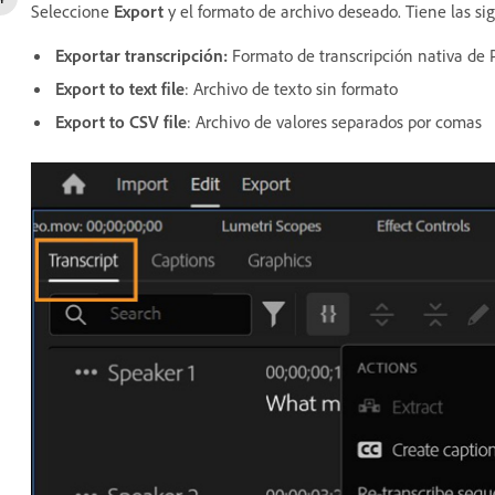
Seleccione
Export
y el formato de archivo deseado. Tiene las sig
Exportar transcripción
:
Formato de transcripción nativa de 
Export to text file
:
Archivo de texto sin formato
Export to CSV file
:
Archivo de valores separados por comas