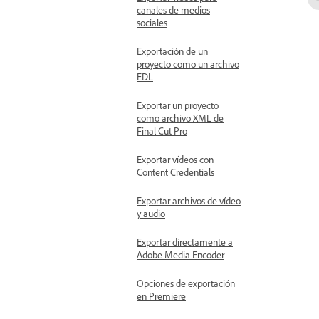
canales de medios
sociales
Exportación de un
proyecto como un archivo
EDL
Exportar un proyecto
como archivo XML de
Final Cut Pro
Exportar vídeos con
Content Credentials
Exportar archivos de vídeo
y audio
Exportar directamente a
Adobe Media Encoder
Opciones de exportación
en Premiere