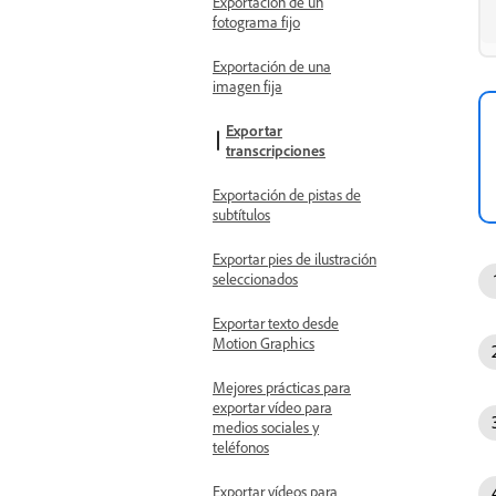
Exportación de un
fotograma fijo
Exportación de una
imagen fija
Exportar
transcripciones
Exportación de pistas de
subtítulos
Exportar pies de ilustración
seleccionados
Exportar texto desde
Motion Graphics
Mejores prácticas para
exportar vídeo para
medios sociales y
teléfonos
Exportar vídeos para