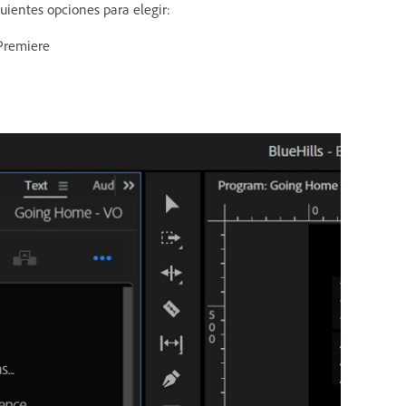
uientes opciones para elegir:
Premiere