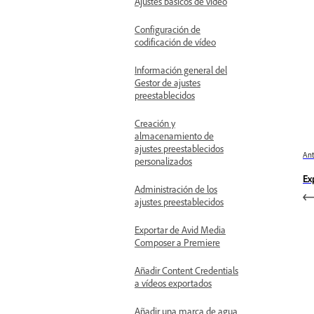
Ajustes básicos de vídeo
Configuración de
codificación de vídeo
Información general del
Gestor de ajustes
preestablecidos
Creación y
almacenamiento de
ajustes preestablecidos
Ant
personalizados
Ex
Administración de los
ajustes preestablecidos
Exportar de Avid Media
Composer a Premiere
Añadir Content Credentials
a vídeos exportados
Añadir una marca de agua