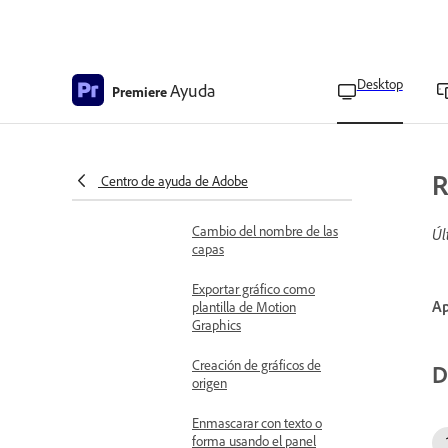
movimiento
Añadir degradados
Desktop
Ayuda
Premiere
Animación de capas
mediante el panel
Controles de efectos
Animar capas utilizando el
R
Centro de ayuda de Adobe
panel Properties
Cambio del nombre de las
Úl
capas
Exportar gráfico como
Ap
plantilla de Motion
Graphics
Creación de gráficos de
D
origen
Enmascarar con texto o
forma usando el panel