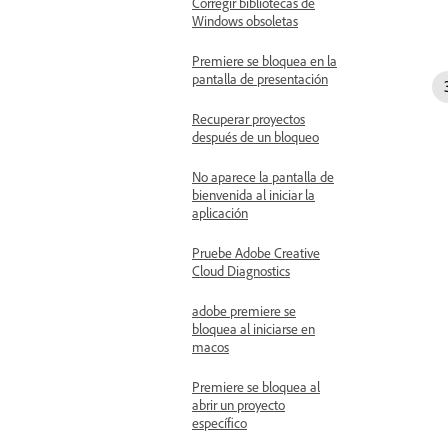
Corregir bibliotecas de
Windows obsoletas
Premiere se bloquea en la
pantalla de presentación
Recuperar proyectos
después de un bloqueo
No aparece la pantalla de
bienvenida al iniciar la
aplicación
Pruebe Adobe Creative
Cloud Diagnostics
adobe premiere se
bloquea al iniciarse en
macos
Premiere se bloquea al
abrir un proyecto
específico