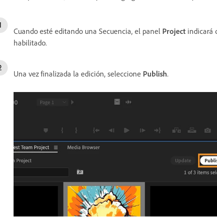
Cuando esté editando una Secuencia, el panel
Project
indicará 
habilitado.
Una vez finalizada la edición, seleccione
Publish
.