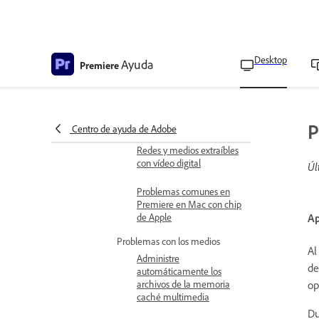
oscuro de macOS
Los archivos se conforman
cada vez que se abre un
proyecto
Desktop
Ayuda
Premiere
Fin del ciclo de vida de los
archivos sincronizados de
Creative Cloud para
Premiere
P
Centro de ayuda de Adobe
Redes y medios extraíbles
con vídeo digital
Úl
Problemas comunes en
Premiere en Mac con chip
de Apple
Ap
Problemas con los medios
Al
Administre
de
automáticamente los
op
archivos de la memoria
caché multimedia
Du