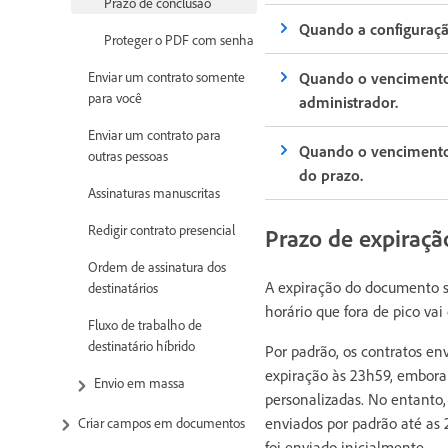
Prazo de conclusão
Quando a configuraçã
Proteger o PDF com senha
Quando o vencimento 
Enviar um contrato somente
para você
administrador.
Enviar um contrato para
Quando o vencimento 
outras pessoas
do prazo.
Assinaturas manuscritas
Redigir contrato presencial
Prazo de expiraçã
Ordem de assinatura dos
A expiração do documento se
destinatários
horário que fora de pico vai 
Fluxo de trabalho de
destinatário híbrido
Por padrão, os contratos e
expiração às 23h59, embora 
Envio em massa
personalizadas. No entanto,
enviados por padrão até as
Criar campos em documentos
foi enviado inicialmente.