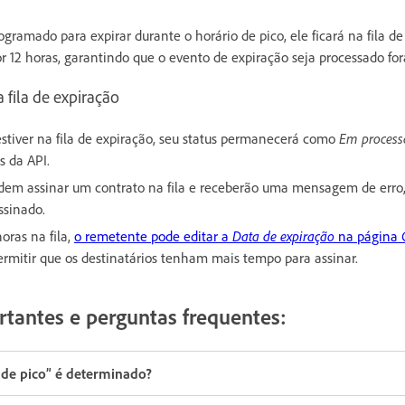
ogramado para expirar durante o horário de pico, ele ficará na fila d
12 horas, garantindo que o evento de expiração seja processado fora
a fila de expiração
tiver na fila de expiração, seu status permanecerá como
Em proces
s da API.
odem assinar um contrato na fila e receberão uma mensagem de erro,
ssinado.
oras na fila,
o remetente pode editar a
Data de expiração
na página
ermitir que os destinatários tenham mais tempo para assinar.
tantes e perguntas frequentes:
 de pico” é determinado?