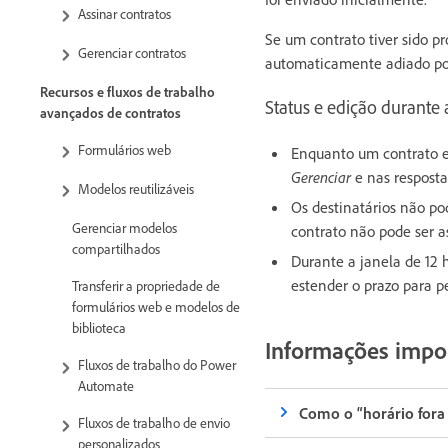
Assinar contratos
Se um contrato tiver sido pr
Gerenciar contratos
automaticamente adiado por 
Recursos e fluxos de trabalho
Status e edição durante 
avançados de contratos
Formulários web
Enquanto um contrato es
Gerenciar
e nas resposta
Modelos reutilizáveis
Os destinatários não p
Gerenciar modelos
contrato não pode ser a
compartilhados
Durante a janela de 12 h
estender o prazo para p
Transferir a propriedade de
formulários web e modelos de
biblioteca
Informações impor
Fluxos de trabalho do Power
Automate
Como o “horário fora
Fluxos de trabalho de envio
personalizados