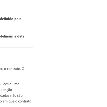
definido pelo
definam a data
ou o contrato. O
buídos a uma
xpiração
erdadas não são
to em que o contrato