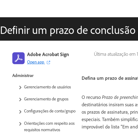
Introdução
Guia de início rápido para admins
Guia de início rápido para
Definir um prazo de conclusão
usuários
Biblioteca de tutoriais em vídeo
Perguntas frequentes
Adobe Acrobat Sign
Última atualização em
Open app
Avaliação do Enterprise
Administrar
Defina um prazo de assina
Gerenciamento de usuários
O recurso
Prazo de preenchi
Gerenciamento de grupos
destinatários insiram suas 
Configurações de conta/grupo
os prazos de assinatura, pr
especiais. Também simplifi
Orientações com respeito aos
improvável da lista “Em and
requisitos normativos