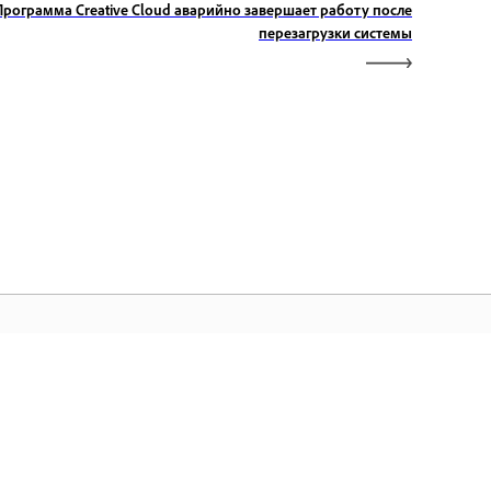
Программа Creative Cloud аварийно завершает работу после
перезагрузки системы
лавная страница Adobe
лучите доступ к вашим любимым
иложениям Creative Cloud, сервисам,