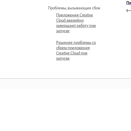
По
Проблемы, вызывающие сбои
Приложения Creative
Cloud аварийно
завершают работу при
запуске
Решение проблемы со
сбоем приложения
Creative Cloud при
запуске
Обучение
Обучайтесь с помощью пошаговых
видеоуроков и практических