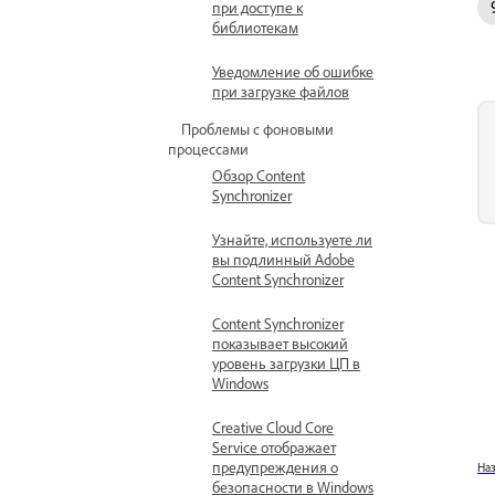
при доступе к
библиотекам
Уведомление об ошибке
при загрузке файлов
Проблемы с фоновыми
процессами
Обзор Content
Synchronizer
Узнайте, используете ли
вы подлинный Adobe
Content Synchronizer
Content Synchronizer
показывает высокий
уровень загрузки ЦП в
Windows
Creative Cloud Core
Service отображает
предупреждения о
На
безопасности в Windows