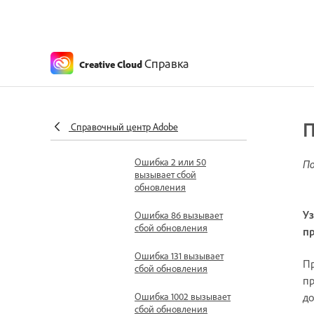
Диспетчер обновлений
показывает
дублирующиеся
уведомления об
Справка
Creative Cloud
обновлениях
Dynamic Link Manager
вызывает сбой
обновления
П
Справочный центр Adobe
приложения
Ошибка 2 или 50
По
вызывает сбой
обновления
Уз
Ошибка 86 вызывает
сбой обновления
пр
Ошибка 131 вызывает
Пр
сбой обновления
пр
до
Ошибка 1002 вызывает
сбой обновления