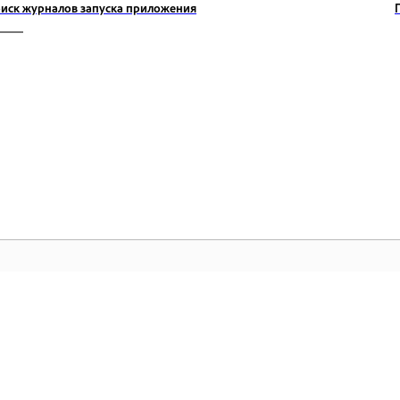
иск журналов запуска приложения
Сообщество
Г
Присоединяйтесь к обсуждениям,
По
находите ответы, учитесь у экспертов и
пр