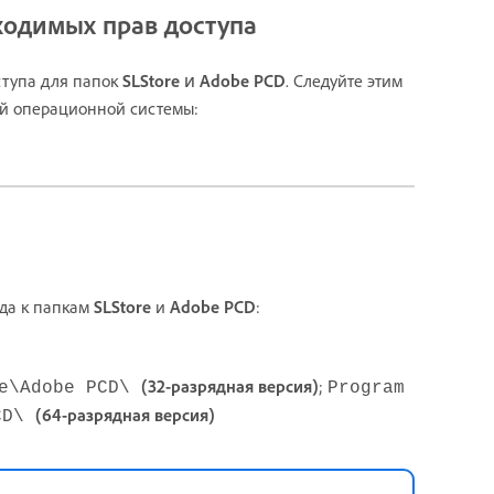
ходимых прав доступа
и
ступа для папок
SLStore
Adobe PCD
. Следуйте этим
ей операционной системы:
ода к папкам
SLStore
и
Adobe PCD
:
(32-разрядная версия)
;
be\Adobe PCD\
Program
(64-разрядная версия)
PCD\