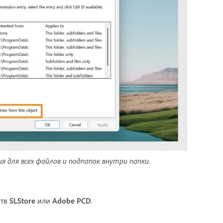
для всех файлов и подпапок внутри папки.
ств
SLStore
или
Adobe PCD
.