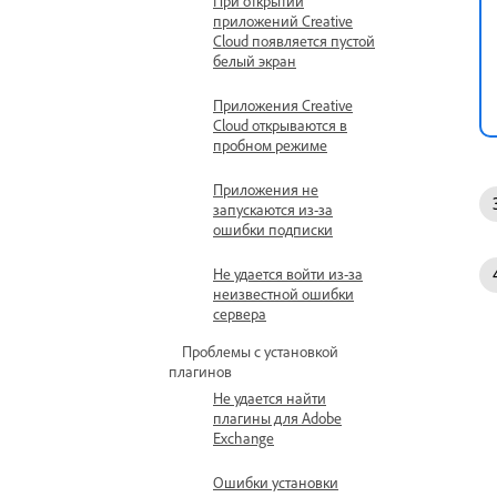
При открытии
приложений Creative
Cloud появляется пустой
белый экран
Приложения Creative
Cloud открываются в
пробном режиме
Приложения не
запускаются из-за
ошибки подписки
Не удается войти из-за
неизвестной ошибки
сервера
Проблемы с установкой
плагинов
Не удается найти
плагины для Adobe
Exchange
Ошибки установки