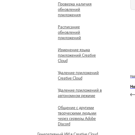
Проверка наличия
обновлений
приложения
Расписание
обновлений
приложений
Изменение языка
приложений Creative
Cloud
Удаление приложений
На
Creative Cloud
Но
Удаление приложений в
автономном режиме
Общение с другими
творческими людьми
через серверы Adobe
Discord
Генеративный ИИ в Creative Cloud