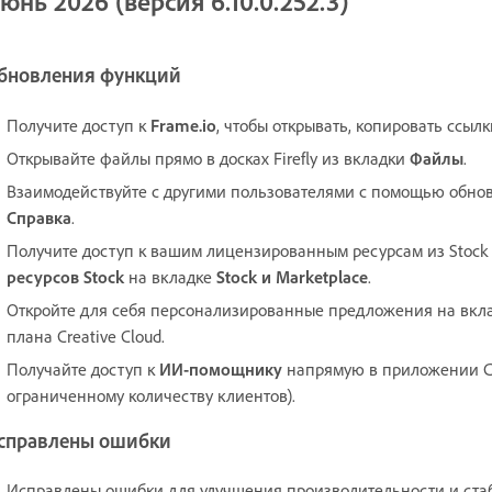
юнь 2026 (версия 6.10.0.252.3)
бновления функций
Получите доступ к
Frame.io
, чтобы открывать, копировать ссыл
Открывайте файлы прямо в досках Firefly из вкладки
Файлы
.
Взаимодействуйте с другими пользователями с помощью обн
Справка
.
Получите доступ к вашим лицензированным ресурсам из Stoc
ресурсов Stock
на вкладке
Stock и Marketplace
.
Откройте для себя персонализированные предложения на вкл
плана Creative Cloud.
Получайте доступ к
ИИ-помощнику
напрямую в приложении Cre
ограниченному количеству клиентов).
справлены ошибки
Исправлены ошибки для улучшения производительности и ста