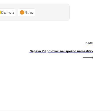
Da, hvala
Niti ne
Naprej
Napaka 151 povzroči neuspešno namestitev