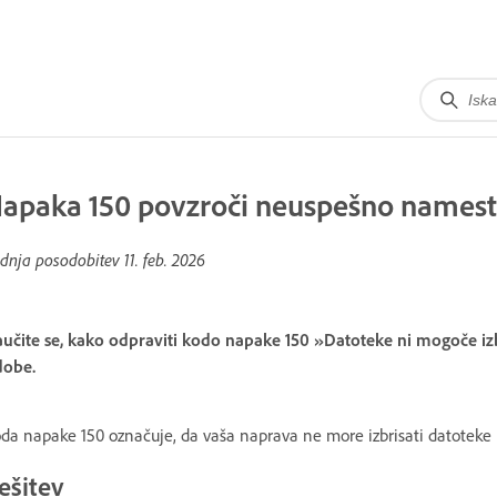
apaka 150 povzroči neuspešno namest
dnja posodobitev
11. feb. 2026
učite se, kako odpraviti kodo napake 150 »Datoteke ni mogoče izb
obe.
da napake 150 označuje, da vaša naprava ne more izbrisati datote
ešitev