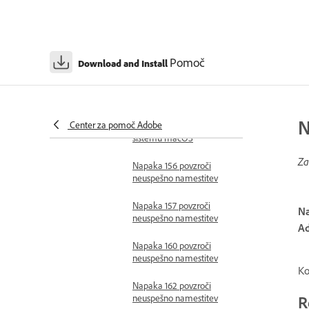
neuspešno namestitev
Napaka 151 povzroči
neuspešno namestitev
Pomoč
Download and Install
Napaka 152 povzroči
neuspešno namestitev
Napaka 153 povzroči
N
Center za pomoč Adobe
neuspešno namestitev v
sistemu macOS
Za
Napaka 156 povzroči
neuspešno namestitev
Napaka 157 povzroči
Na
neuspešno namestitev
Ad
Napaka 160 povzroči
neuspešno namestitev
Ko
Napaka 162 povzroči
R
neuspešno namestitev