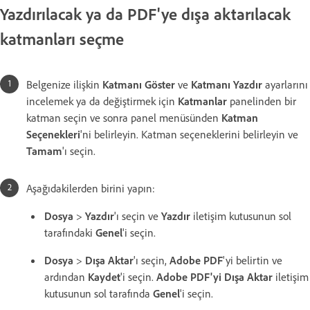
Yazdırılacak ya da PDF'ye dışa aktarılacak
katmanları seçme
Belgenize ilişkin
Katmanı Göster
ve
Katmanı Yazdır
ayarlarını
incelemek ya da değiştirmek için
Katmanlar
panelinden bir
katman seçin ve sonra panel menüsünden
Katman
Seçenekleri
'ni belirleyin. Katman seçeneklerini belirleyin ve
Tamam
'ı seçin.
Aşağıdakilerden birini yapın:
Dosya
>
Yazdır
'ı seçin ve
Yazdır
iletişim kutusunun sol
tarafındaki
Genel
'i seçin.
Dosya
>
Dışa Aktar
'ı seçin,
Adobe PDF
'yi belirtin ve
ardından
Kaydet
'i seçin.
Adobe PDF'yi Dışa Aktar
iletişim
kutusunun sol tarafında
Genel
'i seçin.