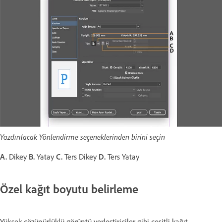
Yazdırılacak Yönlendirme seçeneklerinden birini seçin
A.
Dikey
B.
Yatay
C.
Ters Dikey
D.
Ters Yatay
Özel kağıt boyutu belirleme
Yüksek çözünürlüklü görüntü yerleştiriciler gibi çeşitli kağıt