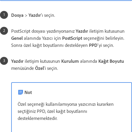
Dosya
>
Yazdır
'ı seçin.
PostScript dosyası yazdırıyorsanız
Yazdır
iletişim kutusunun
Genel
alanında Yazıcı için
PostScript
seçeneğini belirleyin.
Sonra özel kağıt boyutlarını destekleyen
PPD
'yi seçin.
Yazdır
iletişim kutusunun
Kurulum
alanında
Kağıt Boyutu
menüsünde
Özel
'i seçin.
Not
Özel seçeneği kullanılamıyorsa yazıcınızı kurarken
seçtiğiniz PPD, özel kağıt boyutlarını
desteklememektedir.