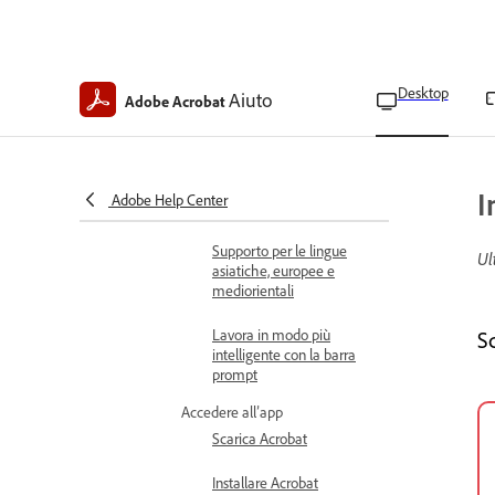
Acrobat Studio
Requisiti tecnici
Desktop
Aiuto
Formati di file supportati
Adobe Acrobat
Navigare tra le pagine
Identificare la versione e il
I
Adobe Help Center
track di Acrobat
Supporto per le lingue
Ul
asiatiche, europee e
mediorientali
Lavora in modo più
S
intelligente con la barra
prompt
Accedere all’app
Scarica Acrobat
Installare Acrobat