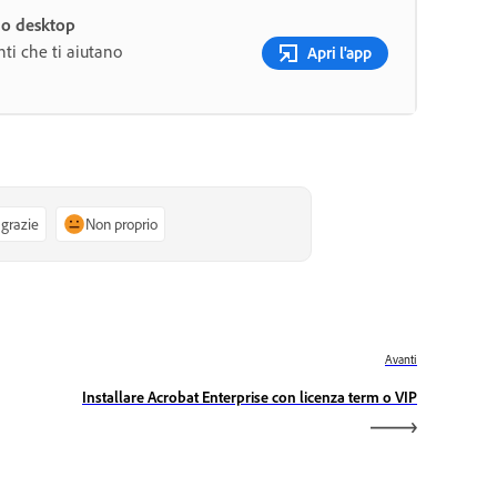
uo desktop
ti che ti aiutano
Apri l'app
 grazie
Non proprio
Avanti
Installare Acrobat Enterprise con licenza term o VIP