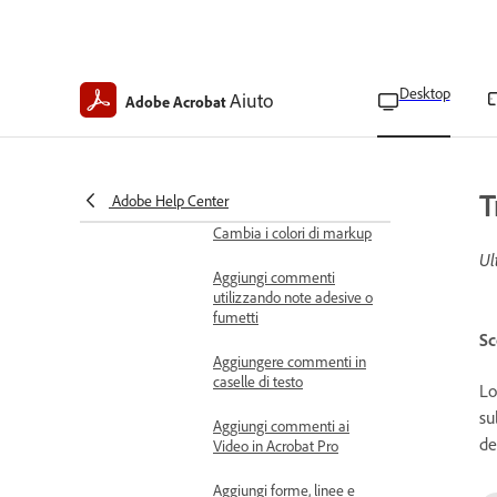
Aggiungere commenti nei
callout
Desktop
Aiuto
Adobe Acrobat
Aggiungere commenti al
testo o alle immagini
selezionate
Aggiungi annotazioni
T
Adobe Help Center
Cambia i colori di markup
Ul
Aggiungi commenti
utilizzando note adesive o
fumetti
Sc
Aggiungere commenti in
caselle di testo
Lo
su
Aggiungi commenti ai
de
Video in Acrobat Pro
Aggiungi forme, linee e