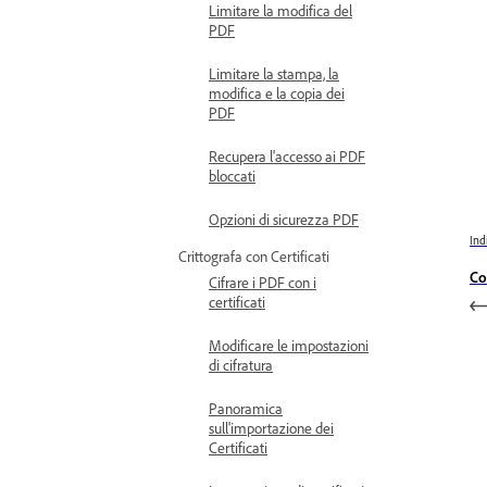
Limitare la modifica del
PDF
Limitare la stampa, la
modifica e la copia dei
PDF
Recupera l'accesso ai PDF
bloccati
Opzioni di sicurezza PDF
Ind
Crittografa con Certificati
Co
Cifrare i PDF con i
certificati
Modificare le impostazioni
di cifratura
Panoramica
sull'importazione dei
Certificati