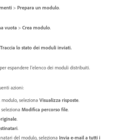
umenti
>
Prepara un modulo
.
na vuota
>
Crea modulo
.
Traccia lo stato dei moduli inviati.
per espandere l’elenco dei moduli distribuiti.
uenti azioni:
del modulo, seleziona
Visualizza risposte
.
, seleziona
Modifica percorso file
.
riginale
.
stinatari
.
inatari del modulo, seleziona
Invia e-mail a tutti i