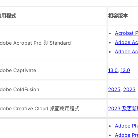
應用程式
相容版本
Acrobat 
Adobe Ac
dobe Acrobat Pro 與 Standard
Adobe Ac
dobe Captivate
13.0
,
12.0
dobe ColdFusion
2025
,
2023
dobe Creative Cloud 桌面應用程式
2023 及更
Adobe Ph
Adobe Pr