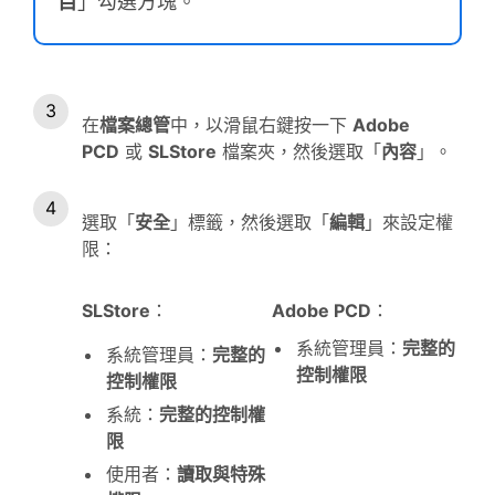
目
」勾選方塊。
在
檔案
總管
中，以滑鼠右鍵按一下
Adobe
PCD
或
SLStore
檔案夾，然後選取「
內容
」。
選取「
安全
」標籤，然後選取「
編輯
」來設定權
限：
SLStore
：
Adobe PCD
：
系統管理員：
完整的
系統管理員：
完整的
控制權限
控制權限
系統：
完整的控制權
限
使用者：
讀取與特殊