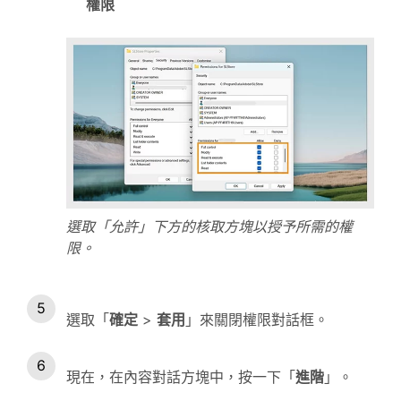
權限
選取「允許」下方的核取方塊以授予所需的權
限。
選取「
確定
>
套用
」來關閉權限對話框。
現在，在內容對話方塊中，按一下「
進階
」。